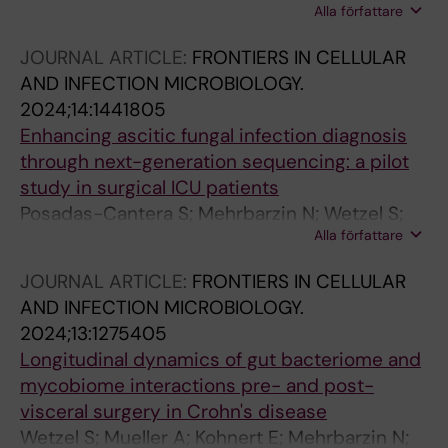
Alla författare
Mennuni M; Milenkovic D; Nolte H; da Silva
Rodrigues F; Branzell N; Kaya I; Villegas RG;
JOURNAL ARTICLE:
FRONTIERS IN CELLULAR
Rubalcava-Gracia D; Alsina D; Feederle R;
AND INFECTION MICROBIOLOGY.
Andren PE; Langer T; Svenningsson P;
2024;14:1441805
Filograna R
Enhancing ascitic fungal infection diagnosis
through next-generation sequencing: a pilot
study in surgical ICU patients
Posadas-Cantera S; Mehrbarzin N; Wetzel S;
Alla författare
Goelz H; Kousoulas L; Utzolino S; Haecker G;
Badr MT
JOURNAL ARTICLE:
FRONTIERS IN CELLULAR
AND INFECTION MICROBIOLOGY.
2024;13:1275405
Longitudinal dynamics of gut bacteriome and
mycobiome interactions pre- and post-
visceral surgery in Crohn's disease
Wetzel S; Mueller A; Kohnert E; Mehrbarzin N;