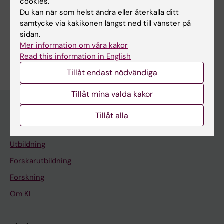
cookies.
Alla författare
Mennuni M; Milenkovic D; Nolte H; Branzell N;
Du kan när som helst ändra eller återkalla ditt
Kaya I; Villegas RG; Rubalcava-Gracia D; Alsina
samtycke via kakikonen längst ned till vänster på
D; Feederle R; Andrén P; Langer T;
sidan.
Svenningsson P; Filograna R
Mer information om våra kakor
Är du Simon Theobald Wetzel?
Read this information in English
Redigera din profil
Tillåt endast nödvändiga
Tillåt mina valda kakor
Tillåt alla
Huvudmeny
Utbildning
Forskarutbildning
Forskning
Om KI