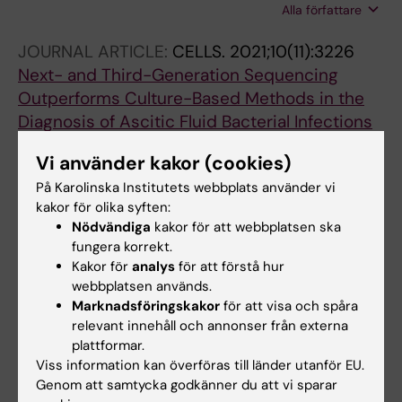
Alla författare
Huber R; Haecker G; Kreutz C; Lederer A-K;
Badr MT
JOURNAL ARTICLE:
CELLS.
2021;10(11):3226
Next- and Third-Generation Sequencing
Outperforms Culture-Based Methods in the
Diagnosis of Ascitic Fluid Bacterial Infections
of ICU Patients
Vi använder kakor (cookies)
Goelz H; Wetzel S; Mehrbarzin N; Utzolino S;
På Karolinska Institutets webbplats använder vi
Alla författare
Haecker G; Badr MT
kakor för olika syften:
Nödvändiga
kakor för att webbplatsen ska
Alla övriga publikationer
fungera korrekt.
Kakor för
analys
för att förstå hur
webbplatsen används.
PREPRINT:
BIORXIV.
2024
Marknadsföringskakor
för att visa och spåra
The CHCHD2-CHCHD10 protein complex is
relevant innehåll och annonser från externa
modulated by mitochondrial dysfunction and
plattformar.
alters lipid homeostasis in the mouse brain
Viss information kan överföras till länder utanför EU.
Gerlach J; Pireddu P; Zhang X; Wetzel S;
Genom att samtycka godkänner du att vi sparar