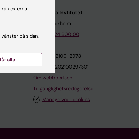
 från externa
Karolinska Institutet
171 77 Stockholm
Tel: 08-524 800 00
l vänster på sidan.
on
Org.nr: 202100-2973
llåt alla
VAT.nr: SE202100297301
Om webbplatsen
Tillgänglighetsredogörelse
Manage your cookies