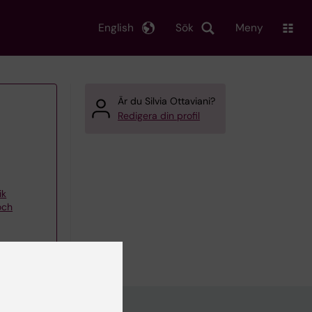
English
Sök
Meny
Är du Silvia Ottaviani?
Redigera din profil
ik
och