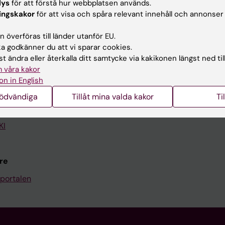
lys
för att förstå hur webbplatsen används.
ingskakor
för att visa och spåra relevant innehåll och annonser
Kontakta och besök KI
 överföras till länder utanför EU.
Universitetsbiblioteket
 godkänner du att vi sparar cookies.
Stöd forskning och utbildning
t ändra eller återkalla ditt samtycke via kakikonen längst ned til
 våra kakor
Jobba på KI
on in English
len
Karolinska Institutet Innovati
nödvändiga
Tillåt mina valda kakor
Ti
programwebbar
Kontakta presstjänsten
KI
re
portalen