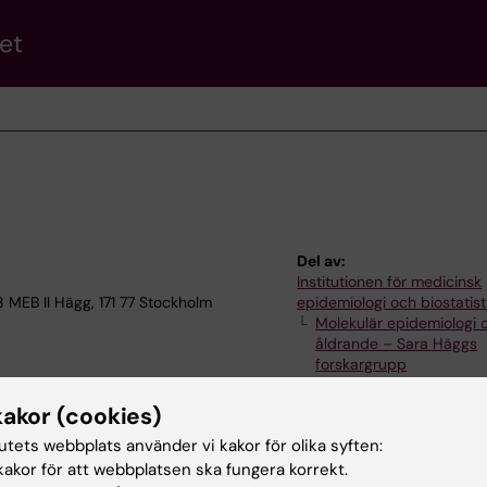
et
Del av:
Institutionen för medicinsk
 MEB II Hägg, 171 77 Stockholm
epidemiologi och biostatist
Molekulär epidemiologi 
åldrande – Sara Häggs
forskargrupp
kakor (cookies)
tutets webbplats använder vi kakor för olika syften:
akor för att webbplatsen ska fungera korrekt.