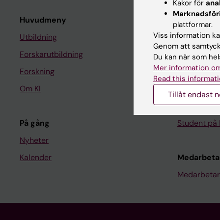
Kakor för
ana
Marknadsför
Huvudmeny
Student
plattformar.
Viss information kan
Utbildning
Ladok
Genom att samtycka
Forskarutbildning
Canvas
Du kan när som hels
Mer information om
Forskning
Schema
Read this informati
Om KI
Studentmej
Tillåt endast 
Kurs- och 
På gång
Student på 
Nyheter
Kalender
Medarbeta
Medarbetar