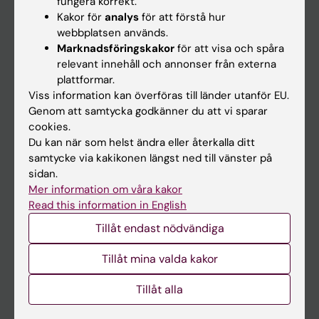
fungera korrekt.
Kakor för
analys
för att förstå hur
Student
webbplatsen används.
Ladok
Marknadsföringskakor
för att visa och spåra
relevant innehåll och annonser från externa
Canvas
plattformar.
Schema
Viss information kan överföras till länder utanför EU.
Genom att samtycka godkänner du att vi sparar
Studentmejlen
cookies.
Kurs- och programwebbar
Du kan när som helst ändra eller återkalla ditt
samtycke via kakikonen längst ned till vänster på
Student på KI
sidan.
Mer information om våra kakor
Read this information in English
Medarbetare
Tillåt endast nödvändiga
Medarbetarportalen
Tillåt mina valda kakor
Kontakta och besök KI
Tillåt alla
Universitetsbiblioteket
Stöd forskning och utbildning