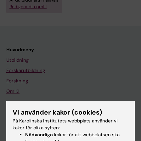
Är du Siddharth Paliwal?
Redigera din profil
Huvudmeny
Utbildning
Forskarutbildning
Forskning
Om KI
Vi använder kakor (cookies)
På gång
På Karolinska Institutets webbplats använder vi
Nyheter
kakor för olika syften:
Kalender
Nödvändiga
kakor för att webbplatsen ska