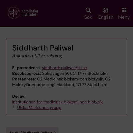
Skip
to
main
Sök
English
Meny
content
Siddharth Paliwal
Anknuten till Forskning
E-postadress:
siddharth.paliwal@ki.se
Besöksadress:
Solnavägen 9, 6C, 17177 Stockholm
Postadress:
C2 Medicinsk biokemi och biofysik, C2
Molekylär neurobiologi Marklund, 171 77 Stockholm
Del av:
Institutionen för medicinsk biokemi och biofysik
Ulrika Marklunds grupp