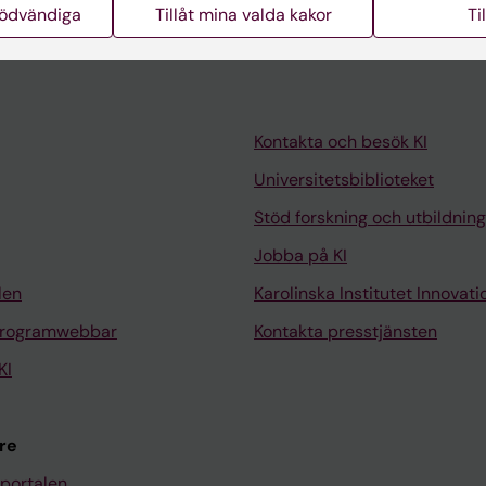
nödvändiga
Tillåt mina valda kakor
Ti
Kontakta och besök KI
Universitetsbiblioteket
Stöd forskning och utbildning
Jobba på KI
len
Karolinska Institutet Innovati
programwebbar
Kontakta presstjänsten
KI
re
portalen