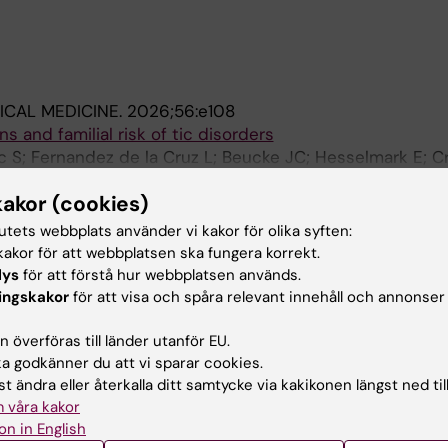
CAL MEDICINE.
2026;56:e108
s and familial risk of tic disorders
vic S; Fernandez de la Cruz L; Beucke JC; Hesselmark E; C
 E; D'Onofrio BM; Chang Z; Larsson H; Tedroff K; Lichtenste
Alla 
kakor (cookies)
 S; Mataix-Cols D
ORK OPEN.
2026;9(3):e262618
tutets webbplats använder vi kakor för olika syften:
Investigations in Pediatric Acute-Onset Neuropsychia
akor för att webbplatsen ska fungera korrekt.
lys
för att förstå hur webbplatsen används.
l ME; Wickstrom R; Hesselmark E; Mataix-Cols D; Winerda
ingskakor
för att visa och spåra relevant innehåll och annonser
Alla 
dstrom S; Tedroff K
 överföras till länder utanför EU.
RNAL OF PSYCHIATRY.
2023;77(1):55-64
 godkänner du att vi sparar cookies.
ed skills training based on DBT for adults with borderlin
t ändra eller återkalla ditt samtycke via kakikonen längst ned til
 a feasibility study
 våra kakor
 M; Wolf-Arehult M; Oster C; Ramklint M; Isaksson J
on in English