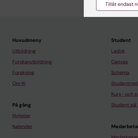
Tillåt endast 
Huvudmeny
Student
Utbildning
Ladok
Forskarutbildning
Canvas
Forskning
Schema
Om KI
Studentmej
Kurs- och 
På gång
Student på 
Nyheter
Kalender
Medarbeta
Medarbetar