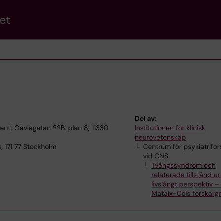
et
Del av:
nt, Gävlegatan 22B, plan 8, 11330
Institutionen för klinisk
neurovetenskap
, 171 77 Stockholm
Centrum för psykiatrifor
vid CNS
Tvångssyndrom och
relaterade tillstånd ur
livslångt perspektiv –
Mataix-Cols forskarg