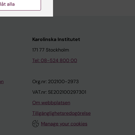
llåt alla
Karolinska Institutet
171 77 Stockholm
Tel: 08-524 800 00
on
Org.nr: 202100-2973
VAT.nr: SE202100297301
Om webbplatsen
Tillgänglighetsredogörelse
Manage your cookies