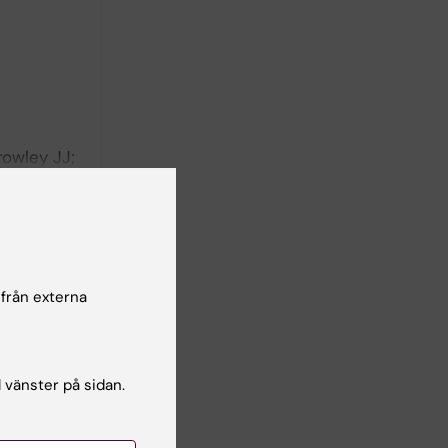
rowley JJ;
in P;
författare
tric
l M; Ek
 från externa
författare
e
l vänster på sidan.