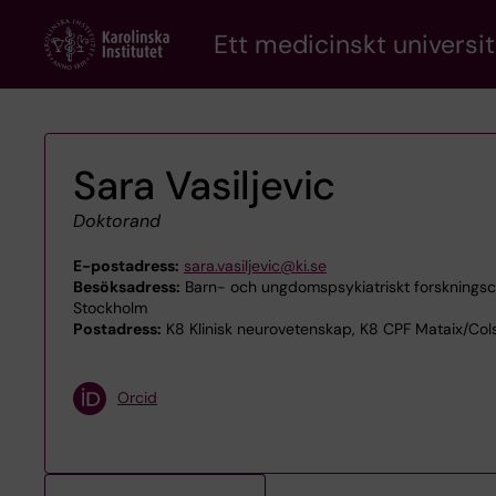
Skip
Ett medicinskt universit
to
main
content
Sara Vasiljevic
Doktorand
E-postadress:
sara.vasiljevic@ki.se
Besöksadress:
Barn- och ungdomspsykiatriskt forskningsce
Stockholm
Postadress:
K8 Klinisk neurovetenskap, K8 CPF Mataix/Cols
Orcid