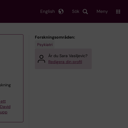
English
Sök
Meny
Forskningsområden:
Psykiatri
Är du Sara Vasiljevic?
Redigera din profil
skning
 ett
 David
rupp