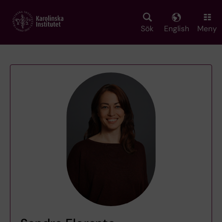
Skip
to
main
Sök
English
Meny
content