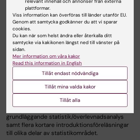
relevant innehåll och annonser från externa
plattformar.
Under mina 20 år vid Karolinska Institutet har
Viss information kan överföras till länder utanför EU.
jag varit engagerad i undervisning på både
Genom att samtycka godkänner du att vi sparar
cookies.
grund- och avancerad nivå. Jag är en
Du kan när som helst ändra eller återkalla ditt
engagerad lärare och mina nuvarande
samtycke via kakikonen längst ned till vänster på
undervisningsuppdrag kan delas in i tre
sidan.
huvudsakliga delar (utöver handledning av
Mer information om våra kakor
doktorander).
Read this information in English
Tillåt endast nödvändiga
1) Statistik och forskningsmetodik för icke-
statistiker
(främst via de kliniska
Tillåt mina valda kakor
forskarskolorna och forskarutbildningen i
epidemiologi).
Tillåt alla
Här undervisar jag regelbundet i
grundläggande statistik/överlevnadsanalys
samt flera kortare introduktionsföreläsningar
till olika delar av statistikområdet.