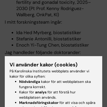
fertility and gonadal toxicity, 2025–
2030 (PI: Prof. Kenny Rodriguez-
Wallberg, OnkPat, KI)
I mitt forskningsteam ingår:
Ida Hed Myrberg, biostatistiker
Stefanie Antonilli, biostatistiker
Enoch Yi-Tung Chen, biostatistiker
Jag handleder följande doktorander:
Ida Hed Myrberg (huvudhandledare)
Vi använder kakor (cookies)
Kári Kristjánsson (bihandledare)
På Karolinska Institutets webbplats använder vi
Joel Joelsson (bihandledare)
kakor för olika syften:
Orlinda Brahimllari (bihandledare)
Nödvändiga
kakor för att webbplatsen ska
fungera korrekt.
Kristina Noring (bihandledare)
Kakor för
analys
för att förstå hur
webbplatsen används.
Marknadsföringskakor
för att visa och spåra
Undervisning