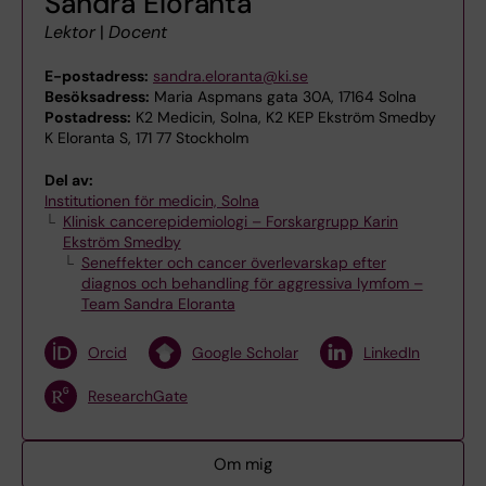
Sandra Eloranta
Lektor
|
Docent
E-postadress:
sandra.eloranta@ki.se
Besöksadress:
Maria Aspmans gata 30A, 17164 Solna
Postadress:
K2 Medicin, Solna, K2 KEP Ekström Smedby
K Eloranta S, 171 77 Stockholm
Del av:
Institutionen för medicin, Solna
Klinisk cancerepidemiologi – Forskargrupp Karin
Ekström Smedby
Seneffekter och cancer överlevarskap efter
diagnos och behandling för aggressiva lymfom –
Team Sandra Eloranta
Orcid
Google Scholar
LinkedIn
ResearchGate
Om mig