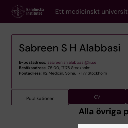
Skip
Ett medicinskt universit
to
main
content
Sabreen S H Alabbasi
E-postadress:
sabreen.sh.alabbasi@ki.se
Besöksadress:
Z5:00, 17176 Stockholm
Postadress:
K2 Medicin, Solna, 171 77 Stockholm
CV
Publikationer
Alla övriga 
LICENTIATE THESIS:
2