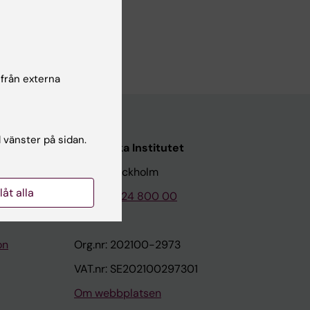
, and
 från externa
l vänster på sidan.
Karolinska Institutet
171 77 Stockholm
llåt alla
Tel: 08-524 800 00
on
Org.nr: 202100-2973
VAT.nr: SE202100297301
Om webbplatsen