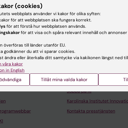
tors on thromboxane biosynthesis in rheumatic diseases
kakor (cookies)
 axial spondyloarthritis
tutets webbplats använder vi kakor för olika syften:
akor för att webbplatsen ska fungera korrekt.
lys
för att förstå hur webbplatsen används.
ingskakor
för att visa och spåra relevant innehåll och annonser
 överföras till länder utanför EU.
 godkänner du att vi sparar cookies.
t ändra eller återkalla ditt samtycke via kakikonen längst ned til
Kontakta och besök KI
 våra kakor
on in English
Universitetsbiblioteket
nödvändiga
Tillåt mina valda kakor
Ti
Stöd forskning och utbildning
Jobba på KI
len
Karolinska Institutet Innovati
programwebbar
Kontakta presstjänsten
KI