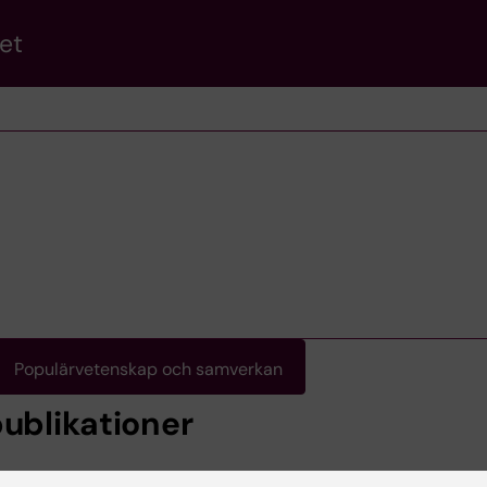
et
Populärvetenskap och samverkan
publikationer
026