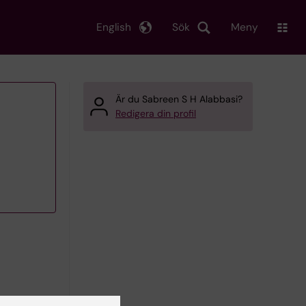
English
Sök
Meny
Är du Sabreen S H Alabbasi?
Redigera din profil