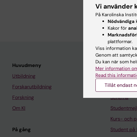
Effects of JAK inhibi
Vi använder 
prostanoid profiles in
På Karolinska Insti
S.H. Alabbasi S
Nödvändiga
k
Kakor för
ana
Marknadsför
plattformar.
Viss information kan
Genom att samtycka
Du kan när som hels
Huvudmeny
Student
Mer information om
Read this informati
Utbildning
Ladok
Tillåt endast 
Forskarutbildning
Canvas
Forskning
Schema
Om KI
Studentmej
Kurs- och 
På gång
Student på 