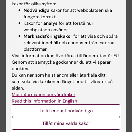
kakor för olika syften:
Sundelin R; Leissner P; Kovamees L; Tornvall P
PREPRINT:
RESEARCH SQUARE.
2022
Nödvändiga
kakor för att webbplatsen ska
fungera korrekt.
The e-mental health treatment in Stockholm
Kakor för
analys
för att förstå hur
myocardial infarction with non-obstructive
webbplatsen används.
coronaries or Takotsubo syndrome study (E-
Marknadsföringskakor
för att visa och spåra
SMINC), a study protocol for a randomized
relevant innehåll och annonser från externa
controlled trial
plattformar.
Olsson EMG; Norlund F; Rondung E; Humphries
Viss information kan överföras till länder utanför EU.
Genom att samtycka godkänner du att vi sparar
Alla författare
SM; Held C; Lyngå P; Spaak J; Sundin Ö;
cookies.
Sundelin R; Leissner P; Kövamees L; Tornvall P
Du kan när som helst ändra eller återkalla ditt
PREPRINT:
SSRN.
2022
samtycke via kakikonen längst ned till vänster på
Effect of Adding Losartan to Standard of Care
sidan.
Treatment on the Risk of Death and Icu
Mer information om våra kakor
Admission Among Hospitalized COVID-19
Read this information in English
Patients: A Randomized Trial
Tillåt endast nödvändiga
Götberg A; Edgren G; Bouleau R; Hollenberg J;
Alla författare
Ringh M; Sundelin R; Smith K; Treutiger CJ;
Tillåt mina valda kakor
Nyström T; Cronhjort M; Hedman A