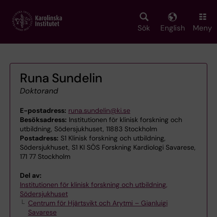
Skip
to
main
Sök
English
Meny
content
Runa Sundelin
Doktorand
E-postadress:
runa.sundelin@ki.se
Besöksadress:
Institutionen för klinisk forskning och
utbildning, Södersjukhuset, 11883 Stockholm
Postadress:
S1 Klinisk forskning och utbildning,
Södersjukhuset, S1 KI SÖS Forskning Kardiologi Savarese,
171 77 Stockholm
Del av:
Institutionen för klinisk forskning och utbildning,
Södersjukhuset
Centrum för Hjärtsvikt och Arytmi – Gianluigi
Savarese