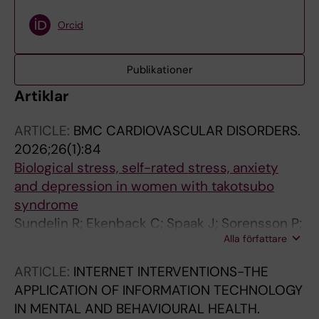
Orcid
Publikationer
Artiklar
ARTICLE:
BMC CARDIOVASCULAR DISORDERS.
2026;26(1):84
Biological stress, self-rated stress, anxiety
and depression in women with takotsubo
syndrome
Sundelin R; Ekenback C; Spaak J; Sorensson P;
Alla författare
Henareh L; Tornvall P; Lynga P
ARTICLE:
INTERNET INTERVENTIONS-THE
APPLICATION OF INFORMATION TECHNOLOGY
IN MENTAL AND BEHAVIOURAL HEALTH.