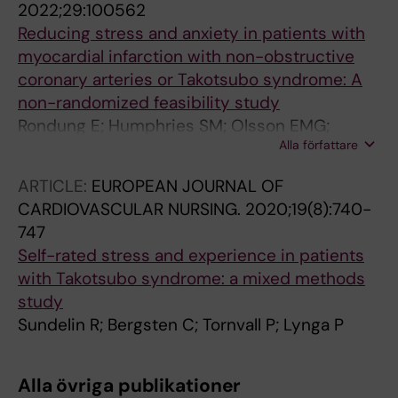
2022;29:100562
Reducing stress and anxiety in patients with
myocardial infarction with non-obstructive
coronary arteries or Takotsubo syndrome: A
non-randomized feasibility study
Rondung E; Humphries SM; Olsson EMG;
Alla författare
Sundelin R; Norlund F; Held C; Spaak J; Tornvall
P; Lynga P
ARTICLE:
EUROPEAN JOURNAL OF
CARDIOVASCULAR NURSING.
2020;19(8):740-
747
Self-rated stress and experience in patients
with Takotsubo syndrome: a mixed methods
study
Sundelin R; Bergsten C; Tornvall P; Lynga P
Alla övriga publikationer