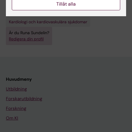
Tillåt alla
Forskningsområden:
Kardiologi och kardiovaskulära sjukdomar
Är du Runa Sundelin?
Redigera din profil
Huvudmeny
Utbildning
Forskarutbildning
Forskning
Om KI