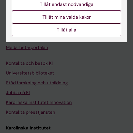
Tillåt endast nödvändiga
Kurs- och programwebbar
Tillåt mina valda kakor
Student på KI
Tillåt alla
Medarbetare
Medarbetarportalen
Kontakta och besök KI
Universitetsbiblioteket
Stöd forskning och utbildning
Jobba på KI
Karolinska Institutet Innovation
Kontakta presstjänsten
Karolinska Institutet