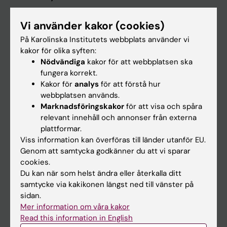
Utbildning
Vi använder kakor (cookies)
Forskarutbildning
På Karolinska Institutets webbplats använder vi
Forskning
kakor för olika syften:
Nödvändiga
kakor för att webbplatsen ska
Om KI
fungera korrekt.
Kakor för
analys
för att förstå hur
webbplatsen används.
På gång
Marknadsföringskakor
för att visa och spåra
Nyheter
relevant innehåll och annonser från externa
plattformar.
Kalender
Viss information kan överföras till länder utanför EU.
Genom att samtycka godkänner du att vi sparar
Student
cookies.
Du kan när som helst ändra eller återkalla ditt
Ladok
samtycke via kakikonen längst ned till vänster på
Canvas
sidan.
Mer information om våra kakor
Schema
Read this information in English
Studentmejlen