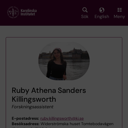
Skip
to
main
Sök
English
Meny
content
Ruby Athena Sanders
Killingsworth
Forskningsassistent
E-postadress:
ruby.killingsworth@ki.se
Besöksadress:
Widerströmska huset Tomtebodavägen