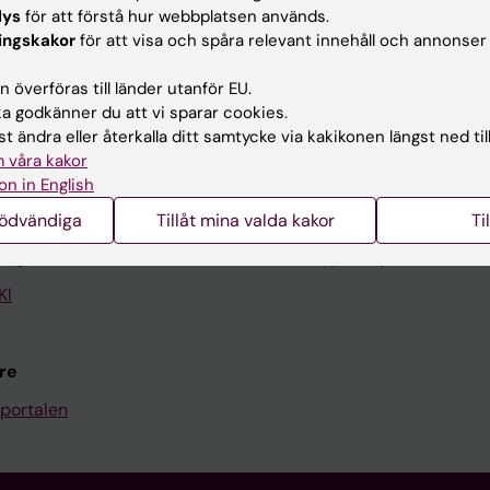
lys
för att förstå hur webbplatsen används.
ingskakor
för att visa och spåra relevant innehåll och annonser
Kontakta och besök KI
 överföras till länder utanför EU.
Universitetsbiblioteket
 godkänner du att vi sparar cookies.
t ändra eller återkalla ditt samtycke via kakikonen längst ned til
Stöd forskning och utbildning
 våra kakor
Jobba på KI
on in English
len
Karolinska Institutet Innovati
nödvändiga
Tillåt mina valda kakor
Ti
programwebbar
Kontakta presstjänsten
KI
re
portalen