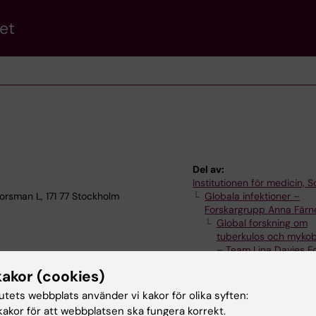
et
Del av:
Institutionen för medicin, S
Forsman L, 171 77 Stockholm
Globala infektioner –
Forskargrupp Anna Färn
Global forskning om
tuberkulos och mykob
– Team Lina Davies 
kakor (cookies)
tutets webbplats använder vi kakor för olika syften:
akor för att webbplatsen ska fungera korrekt.