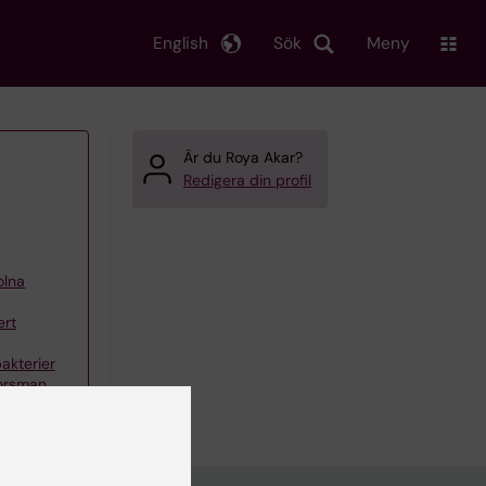
English
Sök
Meny
Är du Roya Akar?
Redigera din profil
olna
ert
akterier
Forsman