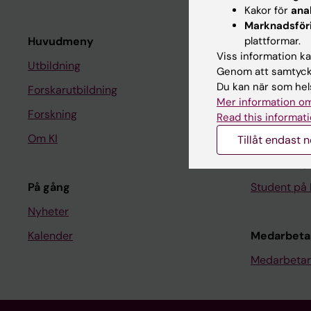
Kakor för
ana
Marknadsför
Huvudmeny
plattformar.
Student
Viss information kan
Utbildning
Ladok
Genom att samtycka
Du kan när som hels
Forskarutbildning
Canvas
Mer information om
Forskning
Schema
Read this informati
Om KI
Studentmej
Tillåt endast 
Kurs- och 
På gång
Student på 
Nyheter
Kalender
Medarbeta
Medarbetar