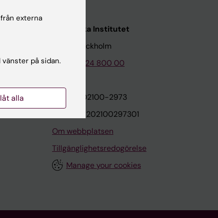
 från externa
Karolinska Institutet
171 77 Stockholm
l vänster på sidan.
Tel: 08-524 800 00
on
Org.nr: 202100-2973
llåt alla
VAT.nr: SE202100297301
Om webbplatsen
Tillgänglighetsredogörelse
Manage your cookies