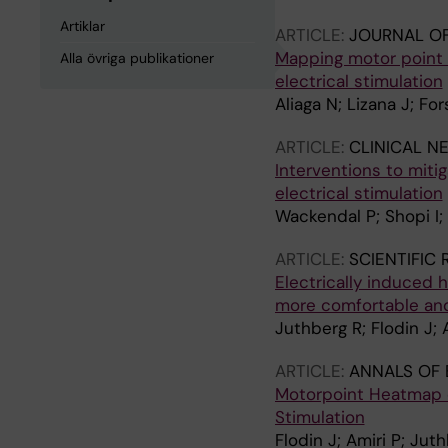
Artiklar
ARTICLE:
JOURNAL OF
Mapping motor point 
Alla övriga publikationer
electrical stimulation
Aliaga N; Lizana J; F
ARTICLE:
CLINICAL N
Interventions to mit
electrical stimulation
Wackendal P; Shopi I
ARTICLE:
SCIENTIFIC
Electrically induced
more comfortable and 
Juthberg R; Flodin J;
ARTICLE:
ANNALS OF 
Motorpoint Heatmap o
Stimulation
Flodin J; Amiri P; Ju