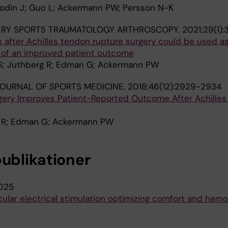
Flodin J; Guo L; Ackermann PW; Persson N-K
ERY SPORTS TRAUMATOLOGY ARTHROSCOPY.
2021;29(1)
s after Achilles tendon rupture surgery could be used as
 of an improved patient outcome
; Juthberg R; Edman G; Ackermann PW
OURNAL OF SPORTS MEDICINE.
2018;46(12):2929-2934
ery Improves Patient-Reported Outcome After Achille
 R; Edman G; Ackermann PW
publikationer
025
lar electrical stimulation optimizing comfort and hem