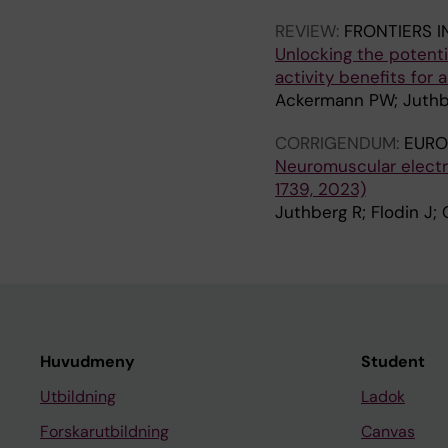
REVIEW:
FRONTIERS I
Unlocking the potenti
activity benefits for al
Ackermann PW; Juthbe
CORRIGENDUM:
EURO
Neuromuscular electri
1739, 2023)
Juthberg R; Flodin J;
Huvudmeny
Student
Utbildning
Ladok
Forskarutbildning
Canvas