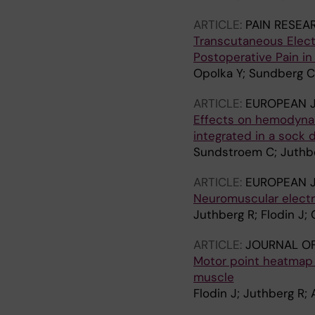
ARTICLE:
PAIN RESE
Transcutaneous Electr
Postoperative Pain in
Opolka Y; Sundberg C
ARTICLE:
EUROPEAN J
Effects on hemodynam
integrated in a sock 
Sundstroem C; Juthbe
ARTICLE:
EUROPEAN J
Neuromuscular electri
Juthberg R; Flodin J;
ARTICLE:
JOURNAL O
Motor point heatmap g
muscle
Flodin J; Juthberg R