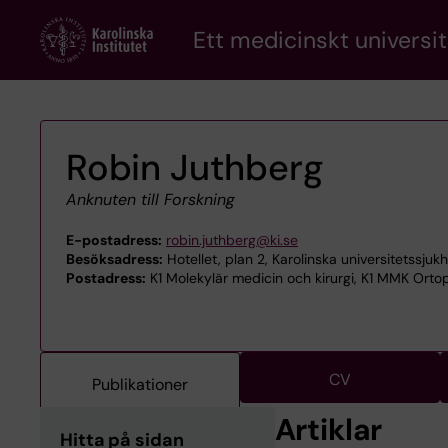
Skip
Ett medicinskt universit
to
main
content
Robin Juthberg
Anknuten till Forskning
E-postadress:
robin.juthberg@ki.se
Besöksadress:
Hotellet, plan 2, Karolinska universitetssjuk
Postadress:
K1 Molekylär medicin och kirurgi, K1 MMK Ortop
CV
Publikationer
Artiklar
Hitta på sidan