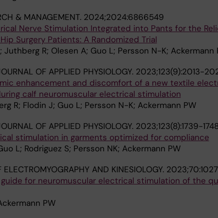
ARCH & MANAGEMENT.
2024;2024:6866549
ical Nerve Stimulation Integrated into Pants for the Reli
 Hip Surgery Patients: A Randomized Trial
; Juthberg R; Olesen A; Guo L; Persson N-K; Ackermann
OURNAL OF APPLIED PHYSIOLOGY.
2023;123(9):2013-20
ic enhancement and discomfort of a new textile elect
during calf neuromuscular electrical stimulation
rg R; Flodin J; Guo L; Persson N-K; Ackermann PW
OURNAL OF APPLIED PHYSIOLOGY.
2023;123(8):1739-174
cal stimulation in garments optimized for compliance
 Guo L; Rodriguez S; Persson NK; Ackermann PW
F ELECTROMYOGRAPHY AND KINESIOLOGY.
2023;70:1027
uide for neuromuscular electrical stimulation of the q
; Ackermann PW