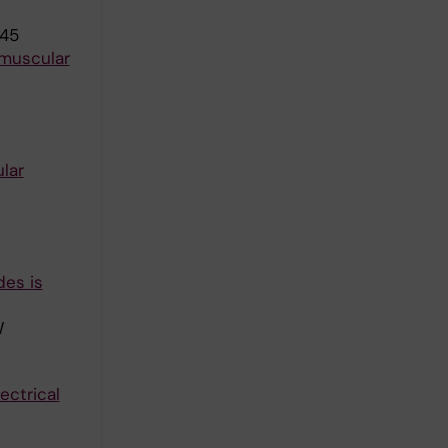
145
omuscular
lar
es is
W
ectrical