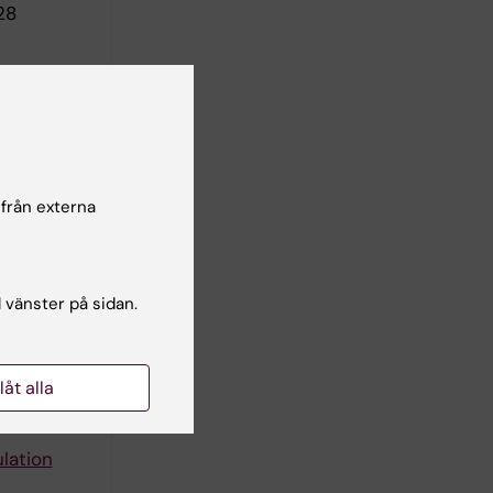
28
ir of
 från externa
-intensity
l vänster på sidan.
uscles.
N
llåt alla
OGY
lation