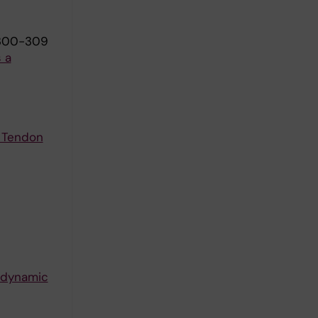
:300-309
 a
s Tendon
odynamic