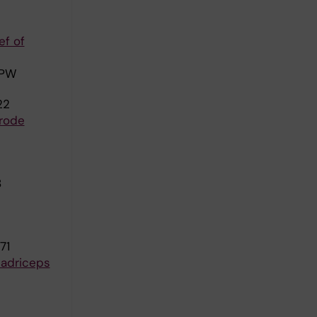
ef of
 PW
22
rode
8
71
uadriceps