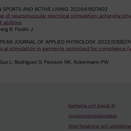
N SPORTS AND ACTIVE LIVING.
2024;6:1507402
al of neuromuscular electrical stimulation: achieving phy
l abilities
rg R; Flodin J
PEAN JOURNAL OF APPLIED PHYSIOLOGY.
2023;123(8):17
cal stimulation in garments optimized for compliance (v
 Guo L; Rodriguez S; Persson NK; Ackermann PW
Kontakta och besök KI
Universitetsbiblioteket
Stöd forskning och utbildning