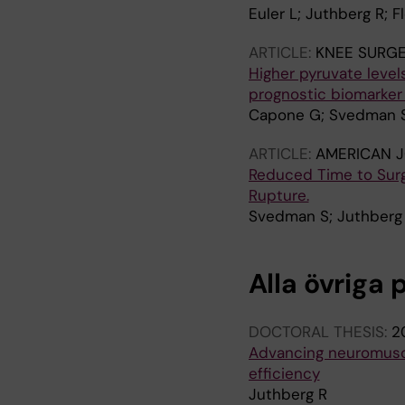
Euler L; Juthberg R; 
ARTICLE:
KNEE SURG
Higher pyruvate level
prognostic biomarker
Capone G; Svedman S
ARTICLE:
AMERICAN J
Reduced Time to Surg
Rupture.
Svedman S; Juthberg
Alla övriga 
DOCTORAL THESIS:
2
Advancing neuromuscu
efficiency
Juthberg R