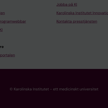
Jobba på KI
len
Karolinska Institutet Innovati
programwebbar
Kontakta presstjänsten
KI
re
portalen
© Karolinska Institutet - ett medicinskt universitet