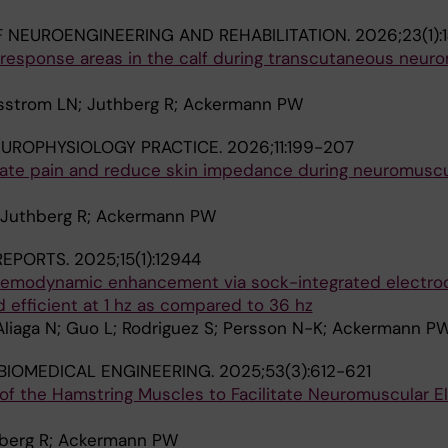
 NEUROENGINEERING AND REHABILITATION.
2026;23(1):
response areas in the calf during transcutaneous neur
orsstrom LN; Juthberg R; Ackermann PW
EUROPHYSIOLOGY PRACTICE.
2026;11:199-207
igate pain and reduce skin impedance during neuromuscu
; Juthberg R; Ackermann PW
 REPORTS.
2025;15(1):12944
 hemodynamic enhancement via sock-integrated electrod
efficient at 1 hz as compared to 36 hz
 Aliaga N; Guo L; Rodriguez S; Persson N-K; Ackermann P
BIOMEDICAL ENGINEERING.
2025;53(3):612-621
f the Hamstring Muscles to Facilitate Neuromuscular El
thberg R; Ackermann PW