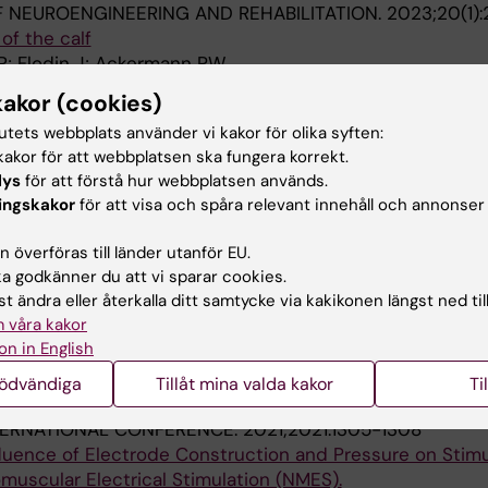
 NEUROENGINEERING AND REHABILITATION.
2023;20(1):
of the calf
R; Flodin J; Ackermann PW
kakor (cookies)
C JOURNAL OF SPORTS MEDICINE.
tutets webbplats använder vi kakor för olika syften:
221077679
akor för att webbplatsen ska fungera korrekt.
perience on Long-Term Patient Outcomes in Surgical Repa
lys
för att förstå hur webbplatsen används.
n Rupture
ingskakor
för att visa och spåra relevant innehåll och annonser
erg R; Edman G; Ackermann PW
 överföras till länder utanför EU.
 SCIENCE MEDICINE AND REHABILITATION.
2022;14(1):11
 godkänner du att vi sparar cookies.
size and placement on comfort and efficiency during low
t ändra eller återkalla ditt samtycke via kakikonen längst ned til
cal stimulation of quadriceps, hamstrings and gluteal m
 våra kakor
; Ackermann PW
on in English
ERNATIONAL CONFERENCE OF THE IEEE ENGINEERING I
nödvändiga
Tillåt mina valda kakor
Ti
GY SOCIETY. IEEE ENGINEERING IN MEDICINE AND BIOL
NTERNATIONAL CONFERENCE.
2021;2021:1305-1308
nfluence of Electrode Construction and Pressure on Stimu
uscular Electrical Stimulation (NMES).