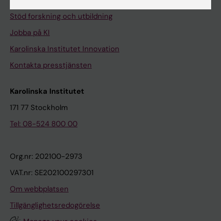
Universitetsbiblioteket
Stöd forskning och utbildning
Jobba på KI
Karolinska Institutet Innovation
Kontakta presstjänsten
Karolinska Institutet
171 77 Stockholm
Tel: 08-524 800 00
Org.nr: 202100-2973
VAT.nr: SE202100297301
Om webbplatsen
Tillgänglighetsredogörelse