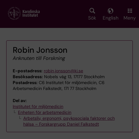
Skip
to
main
Sök
English
Meny
content
Robin Jonsson
Anknuten till Forskning
E-postadress:
robin.jonsson@ki.se
Besöksadress:
Nobels väg 13, 17177 Stockholm
Postadress:
C6 Institutet för miljömedicin, C6
Arbetsmedicin Falkstedt, 171 77 Stockholm
Del av:
Institutet för miljömedicin
Enheten för arbetsmedicin
Arbetsliv, ergonomi, psykosociala faktorer och
hälsa – Forskargrupp Daniel Falkstedt