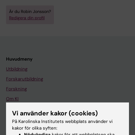
Är du Robin Jonsson?
Redigera din profil
Huvudmeny
Utbildning
Forskarutbildning
Forskning
Om KI
Vi använder kakor (cookies)
På gång
På Karolinska Institutets webbplats använder vi
kakor för olika syften:
Nyheter
Nödvändiga
kakor för att webbplatsen ska