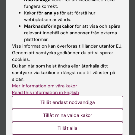
Kalender
fungera korrekt.
Kakor för
analys
för att förstå hur
webbplatsen används.
Student
Marknadsföringskakor
för att visa och spåra
Ladok
relevant innehåll och annonser från externa
plattformar.
Canvas
Viss information kan överföras till länder utanför EU.
Schema
Genom att samtycka godkänner du att vi sparar
cookies.
Studentmejlen
Du kan när som helst ändra eller återkalla ditt
Kurs- och programwebbar
samtycke via kakikonen längst ned till vänster på
sidan.
Student på KI
Mer information om våra kakor
Read this information in English
Medarbetare
Tillåt endast nödvändiga
Medarbetarportalen
Tillåt mina valda kakor
Kontakta och besök KI
Tillåt alla