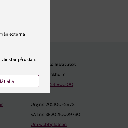
 från externa
l vänster på sidan.
Karolinska Institutet
171 77 Stockholm
llåt alla
Tel: 08-524 800 00
on
Org.nr: 202100-2973
VAT.nr: SE202100297301
Om webbplatsen