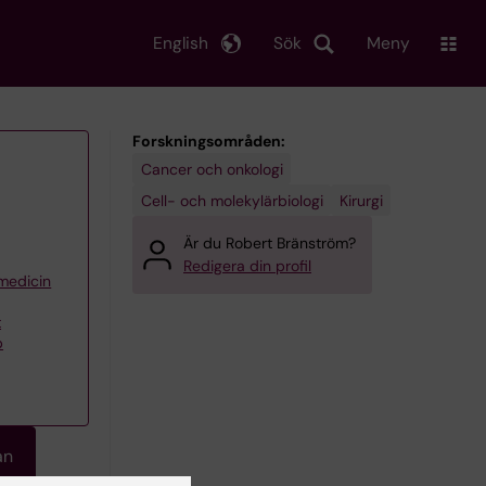
English
Sök
Meny
Forskningsområden:
Cancer och onkologi
Cell- och molekylärbiologi
Kirurgi
Är du Robert Bränström?
Redigera din profil
 medicin
t
p
an