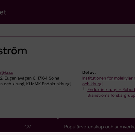
et
ström
m@ki.se
Del av:
n 2, Eugeniavägen 6, 17164 Solna
Institutionen för molekylär
 och kirurgi, K1 MMK Endokrinkirurgi,
och kirurgi
Endokrin kirurgi – Rober
Bränströms forskargrup
CV
Populärvetenskap och samverk