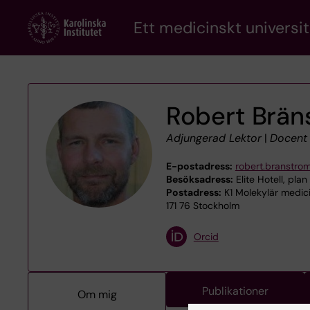
Skip
Ett medicinskt universit
to
main
content
Robert Brän
Adjungerad Lektor
|
Docent
E-postadress:
robert.branstro
Besöksadress:
Elite Hotell, pla
Postadress:
K1 Molekylär medicin
171 76 Stockholm
Orcid
Publikationer
Om mig