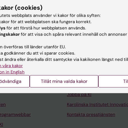
kakor (cookies)
tutets webbplats använder vi kakor för olika syften:
akor för att webbplatsen ska fungera korrekt.
lys
för att förstå hur webbplatsen används.
ingskakor
för att visa och spåra relevant innehåll och annonser
 överföras till länder utanför EU.
 godkänner du att vi sparar cookies.
t ändra eller återkalla ditt samtycke via kakikonen längst ned til
Kontakta och besök KI
 våra kakor
on in English
Universitetsbiblioteket
nödvändiga
Tillåt mina valda kakor
Ti
Stöd forskning och utbildning
Jobba på KI
len
Karolinska Institutet Innovati
programwebbar
Kontakta presstjänsten
KI