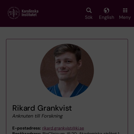
Skip
to
main
Sök
English
Meny
content
Rikard Grankvist
Anknuten till Forskning
E-postadress:
rikard.grankvist@ki.se
Besöksadress:
BioClinicum J5:20, Akademiska stråket 1,