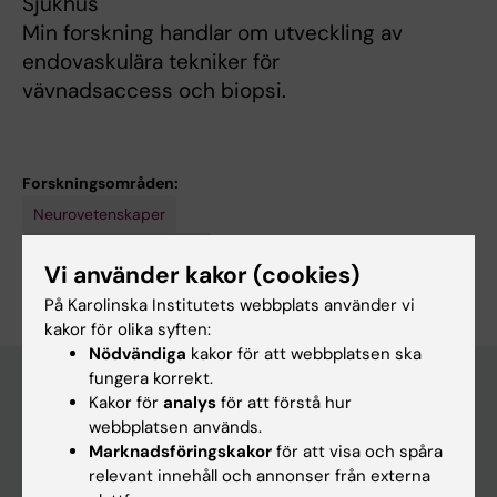
Sjukhus
Min forskning handlar om utveckling av
endovaskulära tekniker för
vävnadsaccess och biopsi.
Forskningsområden:
Neurovetenskaper
Är du Rikard Grankvist?
Vi använder kakor (cookies)
Redigera din profil
På Karolinska Institutets webbplats använder vi
kakor för olika syften:
Nödvändiga
kakor för att webbplatsen ska
fungera korrekt.
Kakor för
analys
för att förstå hur
webbplatsen används.
Huvudmeny
Marknadsföringskakor
för att visa och spåra
Utbildning
relevant innehåll och annonser från externa