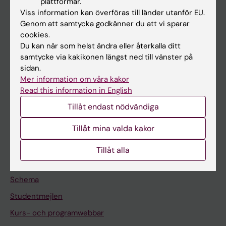
plattformar.
Forskarutbildning
Viss information kan överföras till länder utanför EU.
Forskning
Genom att samtycka godkänner du att vi sparar
cookies.
Om KI
Du kan när som helst ändra eller återkalla ditt
samtycke via kakikonen längst ned till vänster på
sidan.
På gång
Mer information om våra kakor
Nyheter
Read this information in English
Kalender
Tillåt endast nödvändiga
Tillåt mina valda kakor
Student
Ladok
Tillåt alla
Canvas
Schema
Studentmejlen
Kurs- och programwebbar