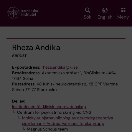
Skip
to
main
Sök
English
Meny
content
Rheza Andika
Kemist
E-postadress:
rheza.andika@ki.se
Besöksadress:
Akademiska stråket 1, BioClinicum J4:14,
17164 Solna
Postadress:
K8 Klinisk neurovetenskap, K8 CPF Varrone
Schou, 171 77 Stockholm
Del av:
Institutionen för klinisk neurovetenskap
Centrum för psykiatriforskning vid CNS
Molekylär hjärnavbildning av neurodegenerativa
sjukdomar – Andrea Varrones forskargrupp
Magnus Schous team