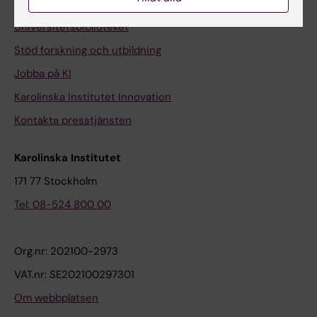
Kontakta och besök KI
Universitetsbiblioteket
Stöd forskning och utbildning
Jobba på KI
Karolinska Institutet Innovation
Kontakta presstjänsten
Karolinska Institutet
171 77 Stockholm
Tel: 08-524 800 00
Org.nr: 202100-2973
VAT.nr: SE202100297301
Om webbplatsen