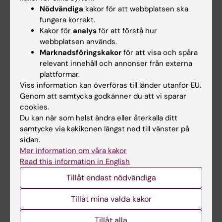
Nyheter
Nödvändiga
kakor för att webbplatsen ska
fungera korrekt.
Kalender
Kakor för
analys
för att förstå hur
webbplatsen används.
Student
Marknadsföringskakor
för att visa och spåra
relevant innehåll och annonser från externa
Ladok
plattformar.
Canvas
Viss information kan överföras till länder utanför EU.
Genom att samtycka godkänner du att vi sparar
Schema
cookies.
Studentmejlen
Du kan när som helst ändra eller återkalla ditt
samtycke via kakikonen längst ned till vänster på
Kurs- och programwebbar
sidan.
Student på KI
Mer information om våra kakor
Read this information in English
Tillåt endast nödvändiga
Medarbetare
Medarbetarportalen
Tillåt mina valda kakor
Tillåt alla