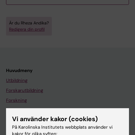
Är du Rheza Andika?
Redigera din profil
Huvudmeny
Utbildning
Forskarutbildning
Forskning
Om KI
Vi använder kakor (cookies)
På Karolinska Institutets webbplats använder vi
På gång
kakor för olika syften: