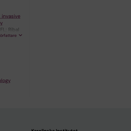
 invasive
gy
FL; Ribal
författare
ology
Karolinska Institutet