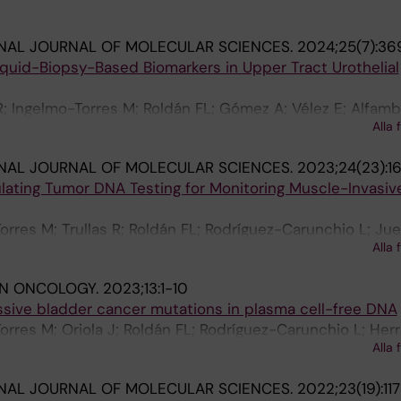
NAL JOURNAL OF MOLECULAR SCIENCES.
2024;25(7):36
iquid-Biopsy-Based Biomarkers in Upper Tract Urothelial
R; Ingelmo-Torres M; Roldán FL; Gómez A; Vélez E; Alfamb
Alla 
 Gil-Vernet J; Mengual L; Izquierdo L; Alcaraz A
NAL JOURNAL OF MOLECULAR SCIENCES.
2023;24(23):1
lating Tumor DNA Testing for Monitoring Muscle-Invasiv
orres M; Trullas R; Roldán FL; Rodríguez-Carunchio L; Jue
Alla 
engual L; Izquierdo L
IN ONCOLOGY.
2023;13:1-10
sive bladder cancer mutations in plasma cell-free DNA
orres M; Oriola J; Roldán FL; Rodríguez-Carunchio L; Herr
Alla 
; Izquierdo L; Mengual L
NAL JOURNAL OF MOLECULAR SCIENCES.
2022;23(19):11