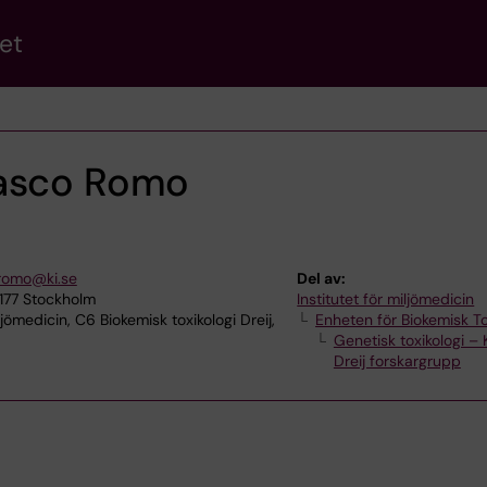
et
rasco Romo
.romo@ki.se
Del av:
7177 Stockholm
Institutet för miljömedicin
ljömedicin, C6 Biokemisk toxikologi Dreij,
Enheten för Biokemisk To
Genetisk toxikologi – K
Dreij forskargrupp