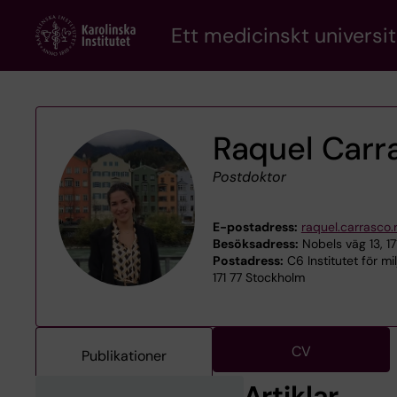
Skip
Ett medicinskt universit
to
main
content
Raquel Car
Postdoktor
E-postadress:
raquel.carrasco
Besöksadress:
Nobels väg 13, 1
Postadress:
C6 Institutet för mi
171 77 Stockholm
CV
Publikationer
Artiklar