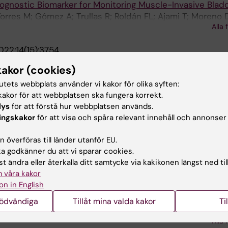
rognostic Biomarker for Monitoring Muscle-Invasive Blad
orres M; Gómez A; Trullas R; Roldán FL; Ajami T; Moreno 
Alla 
; Alcaraz A; Izquierdo L; Mengual L
022;14(15):3754
ssion-Based Signature in Clear-Cell Renal Cell Carcino
kakor (cookies)
L; Ingelmo-Torres M; Lozano JJ; Carrasco R; Cuñado A; Rei
tutets webbplats använder vi kakor för olika syften:
Alla 
akor för att webbplatsen ska fungera korrekt.
RNAL OF UROLOGY.
2022;40(8):2033-2039
lys
för att förstå hur webbplatsen används.
ingskakor
för att visa och spåra relevant innehåll och annonser
n of TERT promoter mutation and circulating tumor cells
der cancer
 överföras till länder utanför EU.
orres M; Gómez A; Roldán FL; Segura N; Ribal MJ; Alcaraz
 godkänner du att vi sparar cookies.
Alla 
L
t ändra eller återkalla ditt samtycke via kakikonen längst ned til
 våra kakor
021;13(24):6338
on in English
nd Molecular Prognostic Classifier for Intermediate/High-
oma.
nödvändiga
Tillåt mina valda kakor
Ti
 Ingelmo-Torres M; Carrasco R; Díaz E; Ramirez-Backhaus
Alla 
Mengual L; Izquierdo L