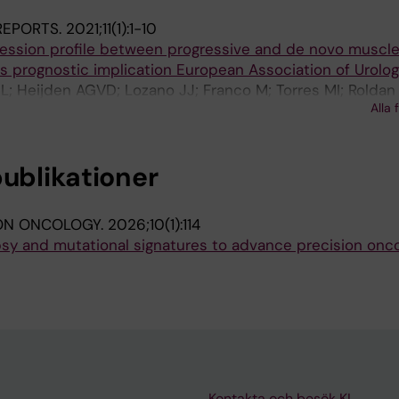
 REPORTS.
2021;11(1):1-10
ression profile between progressive and de novo muscle
s prognostic implication European Association of Urolo
 L; Heijden AGVD; Lozano JJ; Franco M; Torres MI; Roldan 
Alla 
z A
publikationer
ION ONCOLOGY.
2026;10(1):114
opsy and mutational signatures to advance precision onc
Kontakta och besök KI