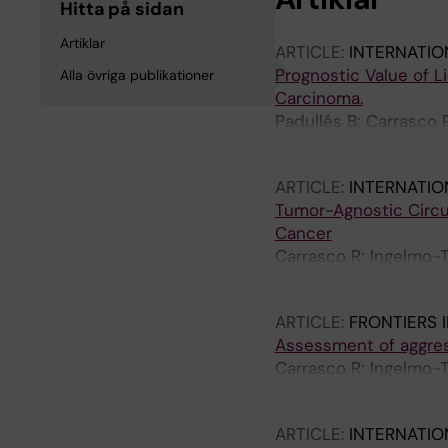
Hitta på sidan
Artiklar
ARTICLE:
INTERNATIO
Prognostic Value of L
Alla övriga publikationer
Carcinoma.
Padullés B; Carrasco 
Figueras M; Carrion A;
ARTICLE:
INTERNATIO
Tumor-Agnostic Circu
Cancer
Carrasco R; Ingelmo-T
Sureda J; Alcaraz A; M
ARTICLE:
FRONTIERS 
Assessment of aggres
Carrasco R; Ingelmo-T
Mellado BN; Alcaraz A
ARTICLE:
INTERNATIO