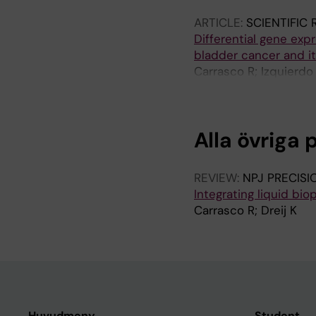
ARTICLE:
SCIENTIFIC
Differential gene exp
bladder cancer and it
Carrasco R; Izquierdo
MJ; Mengual L; Alcara
Alla övriga 
REVIEW:
NPJ PRECIS
Integrating liquid bi
Carrasco R; Dreij K
Huvudmeny
Student