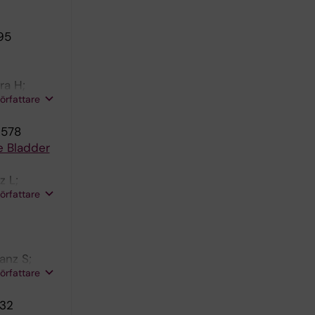
95
ra H;
författare
6578
e Bladder
z L;
författare
anz S;
författare
732