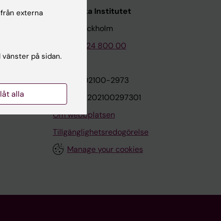
Karolinska Institutet
 från externa
171 77 Stockholm
Tel: 08-524 800 00
l vänster på sidan.
on
Org.nr: 202100-2973
llåt alla
VAT.nr: SE202100297301
Om webbplatsen
Tillgänglighetsredogörelse
Manage your cookies