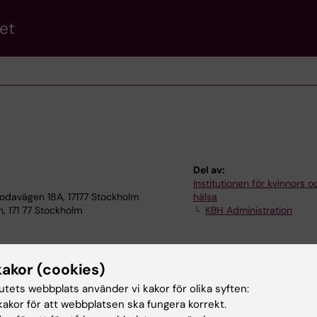
et
Del av:
Institutionen för kvinnors 
odavägen 18A, 17177 Stockholm
hälsa
, 171 77 Stockholm
KBH Administration
kakor (cookies)
tutets webbplats använder vi kakor för olika syften:
akor för att webbplatsen ska fungera korrekt.