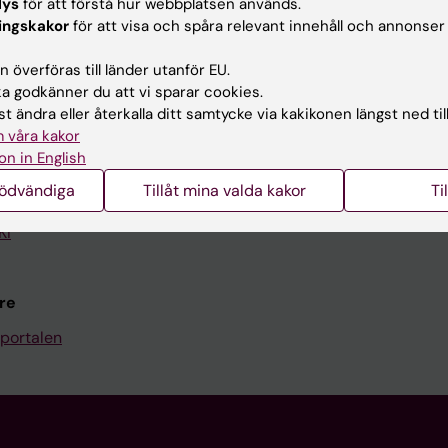
lys
för att förstå hur webbplatsen används.
Kontakta och besök KI
ingskakor
för att visa och spåra relevant innehåll och annonser
Universitetsbiblioteket
 överföras till länder utanför EU.
 godkänner du att vi sparar cookies.
Stöd forskning och utbildning
t ändra eller återkalla ditt samtycke via kakikonen längst ned til
Jobba på KI
 våra kakor
on in English
len
Karolinska Institutet Innovati
nödvändiga
Tillåt mina valda kakor
Ti
programwebbar
Kontakta presstjänsten
KI
re
portalen