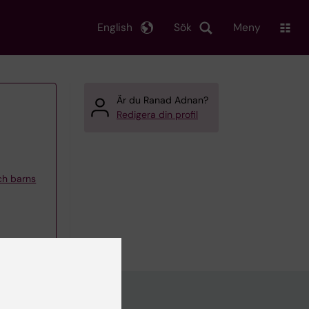
English
Sök
Meny
Är du Ranad Adnan?
Redigera din profil
och barns