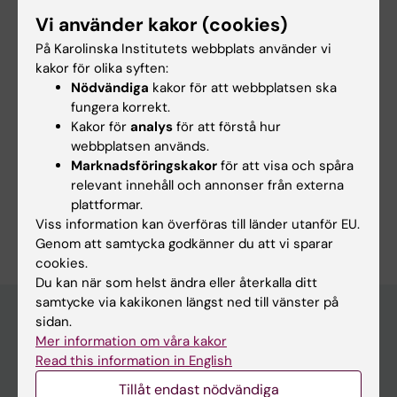
Min forskning fokuserar på att utnyttja
Vi använder kakor (cookies)
biobanks- och registerdata för att studera ett
På Karolinska Institutets webbplats använder vi
brett spektrum av ämnen, från
kakor för olika syften:
Nödvändiga
kakor för att webbplatsen ska
neurodegenerativa sjukdomar, covid-19 och
fungera korrekt.
psykisk hälsa till frågor som rör kvinnor.
Kakor för
analys
för att förstå hur
webbplatsen används.
Marknadsföringskakor
för att visa och spåra
relevant innehåll och annonser från externa
plattformar.
Är du Rachel Elizabeth Ramsey?
Viss information kan överföras till länder utanför EU.
Redigera din profil
Genom att samtycka godkänner du att vi sparar
cookies.
Du kan när som helst ändra eller återkalla ditt
samtycke via kakikonen längst ned till vänster på
sidan.
Mer information om våra kakor
Huvudmeny
Read this information in English
Utbildning
Tillåt endast nödvändiga