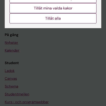
Forskarutbildning
Tillåt mina valda kakor
Forskning
Tillåt alla
Om KI
På gång
Nyheter
Kalender
Student
Ladok
Canvas
Schema
Studentmejlen
Kurs- och programwebbar