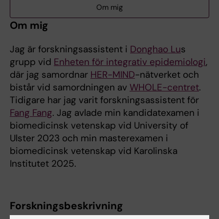
Om mig
Om mig
Jag är forskningsassistent i
Donghao Lu
s
grupp vid
Enheten för integrativ epidemiologi
,
där jag samordnar
HER-MIND
-nätverket och
bistår vid samordningen av
WHOLE-centret
.
Tidigare har jag varit forskningsassistent för
Fang Fang
. Jag avlade min kandidatexamen i
biomedicinsk vetenskap vid University of
Ulster 2023 och min masterexamen i
biomedicinsk vetenskap vid Karolinska
Institutet 2025.
Forskningsbeskrivning