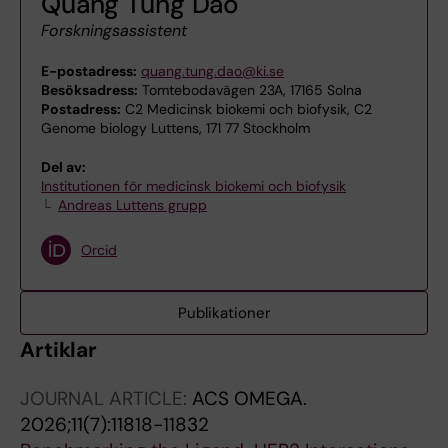
Quang Tung Dao
Forskningsassistent
E-postadress:
quang.tung.dao@ki.se
Besöksadress:
Tomtebodavägen 23A, 17165 Solna
Postadress:
C2 Medicinsk biokemi och biofysik, C2
Genome biology Luttens, 171 77 Stockholm
Del av:
Institutionen för medicinsk biokemi och biofysik
Andreas Luttens grupp
Orcid
Publikationer
Artiklar
JOURNAL ARTICLE:
ACS OMEGA.
2026;11(7):11818-11832