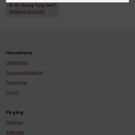
Är du Quang Tung Dao?
Redigera din profil
Huvudmeny
Utbildning
Forskarutbildning
Forskning
Om KI
På gång
Nyheter
Kalender