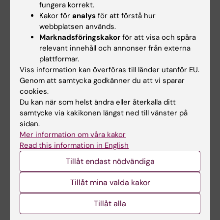
Models and Docking Approaches for
fungera korrekt.
Identifying Novel Histone Deacetylase 2
Kakor för
analys
för att förstå hur
Inhibitors
webbplatsen används.
Marknadsföringskakor
för att visa och spåra
Tung DQ; Dung DTM; Cong NT; Hai DNN;
relevant innehåll och annonser från externa
Alla författare
Baecker D; Ngo ST; Dung PTP; Thuan NT; Nam
plattformar.
NH; An NN
Viss information kan överföras till länder utanför EU.
Genom att samtycka godkänner du att vi sparar
Alla övriga publikationer
cookies.
Du kan när som helst ändra eller återkalla ditt
PREPRINT:
AMERICAN CHEMICAL SOCIETY
samtycke via kakikonen längst ned till vänster på
(ACS).
2025
sidan.
Characterizing Potential BACE1 Inhibitors from
Mer information om våra kakor
ChEMBL Database using Knowledge- and
Read this information in English
Physics-Based Approaches
Tillåt endast nödvändiga
Quang TD; Mai DDT; Thai QM; Tran P-T; Ngo ST;
Tillåt mina valda kakor
Alla författare
Nguyen TH
Tillåt alla