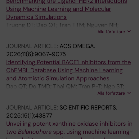
Benchmarking the Ligand-HER2 Interactions
Using Machine Learning and Molecular
Dynamics Simulations
Truong DT; Dao QT; Tran TTM; Nguyen NH;
Alla författare
Nguyen-Thao M-K; Nam N-H; Do TMD; Nguyen
MT
JOURNAL ARTICLE:
ACS OMEGA.
2026;11(6):9067-9075
Identifying Potential BACE1 Inhibitors from the
ChEMBL Database Using Machine Learning
and Atomistic Simulation Approaches
Dao QT; Do TMD; Thai QM; Tran P-T; Ngo ST;
Alla författare
Nguyen TH
JOURNAL ARTICLE:
SCIENTIFIC REPORTS.
2025;15(1):43877
Unveiling potent xanthine oxidase inhibitors in
two
Balanophora
spp. using machine learning-