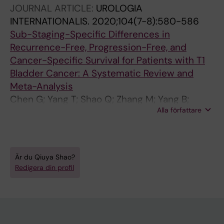
Wang W; Zeng J; Chen G; Wang X; Fan J
JOURNAL ARTICLE:
UROLOGIA
INTERNATIONALIS.
2020;104(7-8):580-586
Sub-Staging-Specific Differences in
Recurrence-Free, Progression-Free, and
Cancer-Specific Survival for Patients with T1
Bladder Cancer: A Systematic Review and
Meta-Analysis
Chen G; Yang T; Shao Q; Zhang M; Yang B;
Alla författare
Zhang P; Fan J
Är du Qiuya Shao?
Redigera din profil