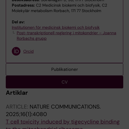
Postadress:
C2 Medicinsk biokemi och biofysik, C2
Molekylär metabolism Rorbach, 171 77 Stockholm
Del av:
Institutionen för medicinsk biokemi och biofysik
Post-transkriptionell reglering i mitokondrier – Joanna
Rorbachs grupp
Orcid
Publikationer
CV
Artiklar
ARTICLE:
NATURE COMMUNICATIONS.
2025;16(1):4080
T cell toxicity induced by tigecycline binding