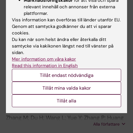
Marknadsföringskakor
för att visa och spåra
JOURNAL ARTICLE:
MOLECULAR MEDICINE
relevant innehåll och annonser från externa
REPORTS.
2020;22(2):1429-1439
plattformar.
Schizophrenia-associated microRNA-148b-
Viss information kan överföras till länder utanför EU.
Genom att samtycka godkänner du att vi sparar
3p regulates
COMT
and
PRSS16
expression by
cookies.
targeting the
ZNF804A
gene in human
Du kan när som helst ändra eller återkalla ditt
neuroblastoma cells
samtycke via kakikonen längst ned till vänster på
Wu S; Wang P; Tao R; Yang P; Yu X; Li Y; Shao Q;
sidan.
Alla författare
Nie F; Han J; Zhang R; Tian Y; Ma J
Mer information om våra kakor
Read this information in English
JOURNAL ARTICLE:
CHEMICO-BIOLOGICAL
Tillåt endast nödvändiga
INTERACTIONS.
2020;320:109022
Thymoquinone suppresses invasion and
Tillåt mina valda kakor
metastasis in bladder cancer cells by
Tillåt alla
reversing EMT through the Wnt/β-catenin
signaling pathway
Zhang M; Du H; Wang L; Yue Y; Zhang P; Huang
Alla författare
Z; Lv W; Ma J; Shao Q; Ma M; Liang X; Yang T;