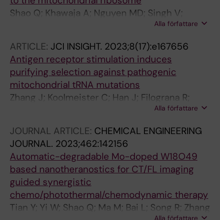
to the mitochondrial ribosome
Shao Q; Khawaja A; Nguyen MD; Singh V;
Alla författare
Zhang J; Liu Y; Nordin J; Adori M; Innis CA;
Dopico XC; Rorbach J
ARTICLE:
JCI INSIGHT.
2023;8(17):e167656
Antigen receptor stimulation induces
purifying selection against pathogenic
mitochondrial tRNA mutations
Zhang J; Koolmeister C; Han J; Filograna R;
Alla författare
Hanke L; Adori M; Sheward DJ; Teifel S;
Gopalakrishna S; Shao Q; Liu Y; Zhu K; Harris
JOURNAL ARTICLE:
CHEMICAL ENGINEERING
RA; Mcinerney G; Murrell B; Aoun M; Baeckdahl
JOURNAL.
2023;462:142156
L; Holmdahl R; Pekalski M; Wedell A; Engvall M;
Automatic-degradable Mo-doped W18O49
Wredenberg A; Hedestam GBK; Dopico XC;
based nanotheranostics for CT/FL imaging
Rorbach J
guided synergistic
chemo/photothermal/chemodynamic therapy
Tian Y; Yi W; Shao Q; Ma M; Bai L; Song R; Zhang
Alla författare