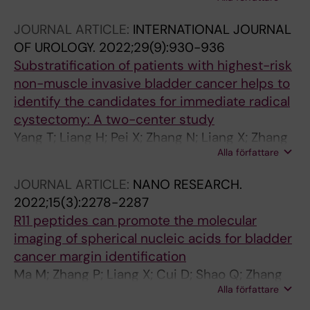
P; Si J; Hou X; Fan J
JOURNAL ARTICLE:
INTERNATIONAL JOURNAL
OF UROLOGY.
2022;29(9):930-936
Substratification of patients with highest-risk
non-muscle invasive bladder cancer helps to
identify the candidates for immediate radical
cystectomy: A two-center study
Yang T; Liang H; Pei X; Zhang N; Liang X; Zhang
Alla författare
M; Shao Q; Wang L; Ma M; Shi X; Fan J
JOURNAL ARTICLE:
NANO RESEARCH.
2022;15(3):2278-2287
R11 peptides can promote the molecular
imaging of spherical nucleic acids for bladder
cancer margin identification
Ma M; Zhang P; Liang X; Cui D; Shao Q; Zhang
Alla författare
H; Zhang M; Yang T; Wang L; Zhang N; Jing M;