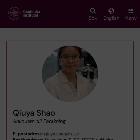
Skip
to
main
Sök
English
Meny
content
Qiuya Shao
Anknuten till Forskning
E-postadress:
qiuya.shao@ki.se
Besöksadress:
Solnavägen 9, 9D, 17177 Stockholm