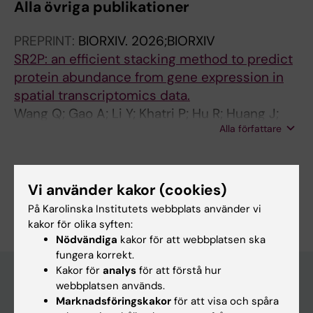
Alla övriga publikationer
PREPRINT:
BIORXIV.
2026;BIORXIV
SR2P: an efficient stacking method to predict
protein abundance from gene expression in
spatial transcriptomics data.
Wang Q; Gao A; Li Y; Khatri P; Hu R; Huang J;
Alla författare
Pawitan Y; Vu TN; Dinh HQ
Vi använder kakor (cookies)
Är du Qingyue Wang?
På Karolinska Institutets webbplats använder vi
Redigera din profil
kakor för olika syften:
Nödvändiga
kakor för att webbplatsen ska
fungera korrekt.
Kakor för
analys
för att förstå hur
webbplatsen används.
Marknadsföringskakor
för att visa och spåra
Huvudmeny