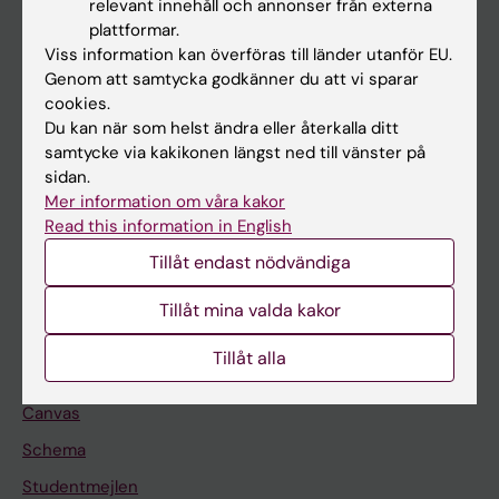
relevant innehåll och annonser från externa
Utbildning
plattformar.
Viss information kan överföras till länder utanför EU.
Forskarutbildning
Genom att samtycka godkänner du att vi sparar
Forskning
cookies.
Du kan när som helst ändra eller återkalla ditt
Om KI
samtycke via kakikonen längst ned till vänster på
sidan.
Mer information om våra kakor
På gång
Read this information in English
Nyheter
Tillåt endast nödvändiga
Kalender
Tillåt mina valda kakor
Student
Tillåt alla
Ladok
Canvas
Schema
Studentmejlen