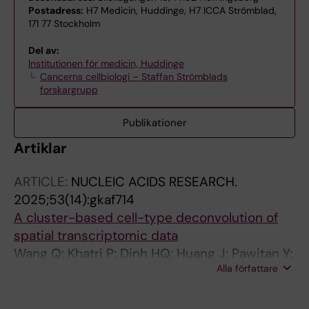
Postadress:
H7 Medicin, Huddinge, H7 ICCA Strömblad,
171 77 Stockholm
Del av:
Institutionen för medicin, Huddinge
Cancerns cellbiologi – Staffan Strömblads
forskargrupp
Publikationer
Artiklar
ARTICLE:
NUCLEIC ACIDS RESEARCH.
2025;53(14):gkaf714
A cluster-based cell-type deconvolution of
spatial transcriptomic data
Wang Q; Khatri P; Dinh HQ; Huang J; Pawitan Y;
Alla författare
Vu TN