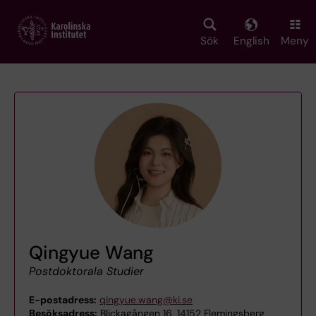
Skip
to
main
Sök
English
Meny
content
Qingyue Wang
Postdoktorala Studier
E-postadress:
qingyue.wang@ki.se
Besöksadress:
Blickagången 16, 14152 Flemingsberg