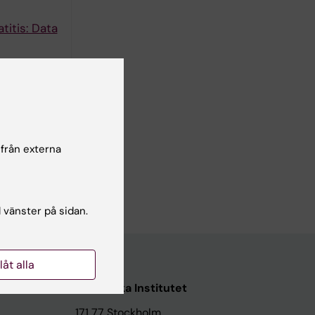
itis: Data
 från externa
l vänster på sidan.
llåt alla
Karolinska Institutet
171 77 Stockholm