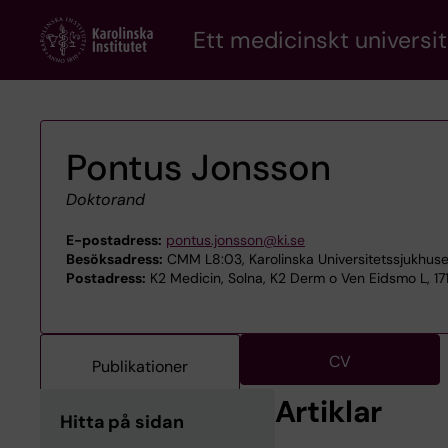
Skip
Ett medicinskt universit
to
main
content
Pontus Jonsson
Doktorand
E-postadress:
pontus.jonsson@ki.se
Besöksadress:
CMM L8:03, Karolinska Universitetssjukhuse
Postadress:
K2 Medicin, Solna, K2 Derm o Ven Eidsmo L, 17
CV
Publikationer
Artiklar
Hitta på sidan