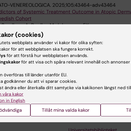
ATO-VENEREOLOGICA.
2025;105:43464-adv43464
edictors of Systemic Treatment Outcome in Atopic Dermat
wedish Cohort
; Svedbom A; Bradley M; Johansson EK
kakor (cookies)
tutets webbplats använder vi kakor för olika syften:
publikationer
akor för att webbplatsen ska fungera korrekt.
lys
för att förstå hur webbplatsen används.
ingskakor
för att visa och spåra relevant innehåll och annonser
NGEN.
2017;114:ERRI
always consider scabies!].
 överföras till länder utanför EU.
 Nordlind K; Bornstein S
 godkänner du att vi sparar cookies.
t ändra eller återkalla ditt samtycke via kakikonen längst ned til
 våra kakor
on in English
nödvändiga
Tillåt mina valda kakor
Ti
Kontakta och besök KI
Universitetsbiblioteket