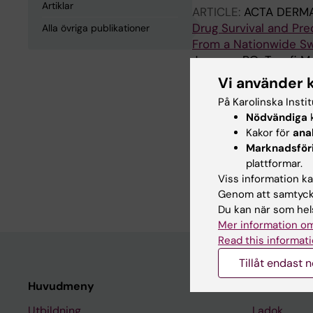
Artiklar
ARTICLE:
ACTA DERM
Drug Survival and Pr
Alla övriga publikationer
From a Nationwide S
Jonsson PO; Tayefi M
Vi använder 
På Karolinska Insti
Alla övriga 
Nödvändiga
k
Kakor för
ana
Marknadsför
REVIEW:
LAKARTIDNI
plattformar.
[In case of pruritus, 
Viss information kan
Jonsson P; Lindelöf B;
Genom att samtycka
Du kan när som hels
Mer information om
Read this informati
Tillåt endast 
Huvudmeny
Student
Utbildning
Ladok