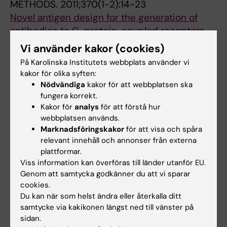
METHODS.
2011;370(1-2):14-23
Novel antigen design for the generation of
antibodies to G-protein-coupled receptors
Larsson K; Hofstrom C; Lindskog C; Hansson
Vi använder kakor (cookies)
Alla författare
M; Angelidou P; Hokfelt T; Uhlen M; Wernerus
På Karolinska Institutets webbplats använder vi
H; Graslund T; Hober S
kakor för olika syften:
ARTICLE:
MOLECULAR & CELLULAR
Nödvändiga
kakor för att webbplatsen ska
PROTEOMICS.
2005;4(12):1920-1932
fungera korrekt.
A human protein atlas for normal and cancer
Kakor för
analys
för att förstå hur
tissues based on antibody proteomics
webbplatsen används.
Marknadsföringskakor
för att visa och spåra
Uhlén M; Björling E; Agaton C; Szigyarto CA;
relevant innehåll och annonser från externa
Alla författare
Amini B; Andersen E; Andersson AC;
plattformar.
Angelidou P; Asplund A; Asplund C; Berglund
Viss information kan överföras till länder utanför EU.
L; Bergström K; Brumer H; Cerjan D; Ekström
Genom att samtycka godkänner du att vi sparar
M; Elobeid A; Eriksson C; Fagerberg L; Falk R;
cookies.
Är du Pia Angelidou?
Fall J; Forsberg M; Björklund MG; Gumbel K;
Du kan när som helst ändra eller återkalla ditt
Redigera din profil
samtycke via kakikonen längst ned till vänster på
Halimi A; Hallin I; Hamsten C; Hansson M;
sidan.
Hedhammar M; Hercules G; Kampf C; Larsson