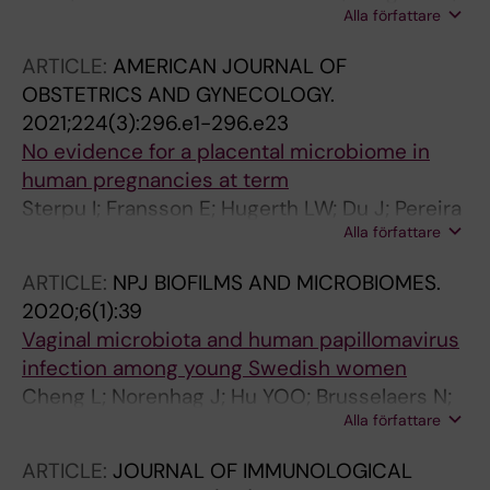
Alla författare
Cheng L; Radu SA; Angelidou P; Zha Y;
Hamsten M; Engstrand L; Du J; Ternhag A
ARTICLE:
AMERICAN JOURNAL OF
OBSTETRICS AND GYNECOLOGY.
2021;224(3):296.e1-296.e23
No evidence for a placental microbiome in
human pregnancies at term
Sterpu I; Fransson E; Hugerth LW; Du J; Pereira
Alla författare
M; Cheng L; Radu SA; Calderon-Perez L; Zha Y;
Angelidou P; Pennhag A; Boulund F; Scheynius
ARTICLE:
NPJ BIOFILMS AND MICROBIOMES.
A; Engstrand L; Wiberg-Itzel E; Schuppe-
2020;6(1):39
Koistinen I
Vaginal microbiota and human papillomavirus
infection among young Swedish women
Cheng L; Norenhag J; Hu YOO; Brusselaers N;
Alla författare
Fransson E; Ahrlund-Richter A; Gudnadottir U;
Angelidou P; Zha Y; Hamsten M; Schuppe-
ARTICLE:
JOURNAL OF IMMUNOLOGICAL
Koistinen I; Olovsson M; Engstrand L; Du J