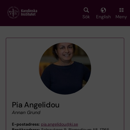
Skip
to
main
Sök
English
Meny
content
Pia Angelidou
Annan Grund
E-postadress:
pia.angelidou@ki.se
Besöksadress:
Solnavägen 9, Biomedicum A8, 17165