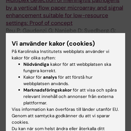
Multiplex detection of meningitis pathogens
by a vertical flow paper microarray and signal
enhancement suitable for low-resource
settings: Proof of concept
Reu P; Gaudenzi G; Nanjebe D; Svedberg G;
Alla författare
Nyehangane D; Iturritza MU; Mlotshwa P;
Vi använder kakor (cookies)
Hadjineophytou C; Karlsson J; Gantelius J;
ARTICLE:
MICROMACHINES.
2024;15(6):708
På Karolinska Institutets webbplats använder vi
Mwanga-Amumpaire J; Loh E; Svahn HA;
An Automated Versatile Diagnostic Workflow
kakor för olika syften:
Kumbakumba E; Alfven T; Boum II Y; Russom A
Nödvändiga
kakor för att webbplatsen ska
for Infectious Disease Detection in Low-
fungera korrekt.
Resource Settings
Kakor för
analys
för att förstå hur
Urrutia Iturritza M; Mlotshwa P; Gantelius J;
webbplatsen används.
Alla författare
Alfven T; Loh E; Karlsson J; Hadjineophytou C;
Marknadsföringskakor
för att visa och spåra
Langer K; Mitsakakis K; Russom A; Joensson
relevant innehåll och annonser från externa
HN; Gaudenzi G
plattformar.
Viss information kan överföras till länder utanför EU.
Forskningsområden:
Genom att samtycka godkänner du att vi sparar
Diagnostisk bioteknologi
cookies.
Du kan när som helst ändra eller återkalla ditt
Folkhälsovetenskap, global hälsa och socialmedicin