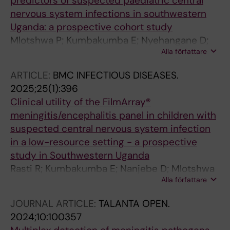
predictors of suspected paediatric central
nervous system infections in southwestern
Uganda: a prospective cohort study
Mlotshwa P; Kumbakumba E; Nyehangane D;
Alla författare
Rasti R; Migisha R; Nassejje M; Nanjebe D;
Boum Y; Mwanga-Amumpaire J; Alfvén T;
ARTICLE:
BMC INFECTIOUS DISEASES.
Gaudenzi G
2025;25(1):396
Clinical utility of the FilmArray®
meningitis/encephalitis panel in children with
suspected central nervous system infection
in a low-resource setting - a prospective
study in Southwestern Uganda
Rasti R; Kumbakumba E; Nanjebe D; Mlotshwa
Alla författare
P; Nassejje M; Mzee J; Businge S; Akankwasa
G; Nyehangane D; Gantelius J; Boum Y;
JOURNAL ARTICLE:
TALANTA OPEN.
Martensson A; Mwanga-Amumpaire J; Alfven
2024;10:100357
T; Gaudenzi G