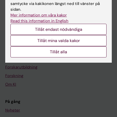
samtycke via kakikonen längst ned till vänster på
Är du Phuthumani Mlotshwa?
sidan.
Redigera din profil
Mer information om våra kakor
Read this information in English
Tillåt endast nödvändiga
Tillåt mina valda kakor
Huvudmeny
Tillåt alla
Utbildning
Forskarutbildning
Forskning
Om KI
På gång
Nyheter