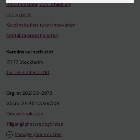
Stöd forskning och utbildning
Jobba på KI
Karolinska Institutet Innovation
Kontakta presstjänsten
Karolinska Institutet
171 77 Stockholm
Tel: 08-524 800 00
Org.nr: 202100-2973
VAT.nr: SE202100297301
Om webbplatsen
Tillgänglighetsredogörelse
Manage your cookies