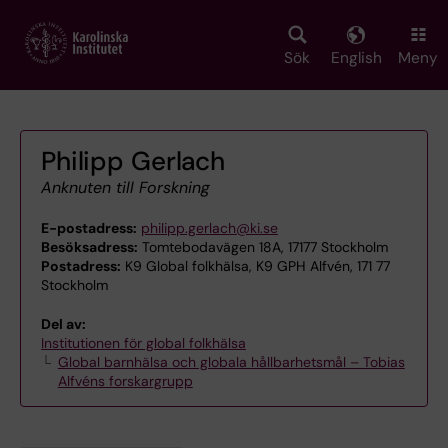
Skip
to
main
Sök
English
Meny
content
Philipp Gerlach
Anknuten till Forskning
E-postadress:
philipp.gerlach@ki.se
Besöksadress:
Tomtebodavägen 18A, 17177 Stockholm
Postadress:
K9 Global folkhälsa, K9 GPH Alfvén, 171 77
Stockholm
Del av:
Institutionen för global folkhälsa
Global barnhälsa och globala hållbarhetsmål – Tobias
Alfvéns forskargrupp