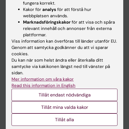
fungera korrekt.
Kakor för
analys
för att förstå hur
Student
webbplatsen används.
Marknadsföringskakor
för att visa och spåra
Ladok
relevant innehåll och annonser från externa
Canvas
plattformar.
Viss information kan överföras till länder utanför EU.
Schema
Genom att samtycka godkänner du att vi sparar
Studentmejlen
cookies.
Du kan när som helst ändra eller återkalla ditt
Kurs- och programwebbar
samtycke via kakikonen längst ned till vänster på
Student på KI
sidan.
Mer information om våra kakor
Read this information in English
Medarbetare
Tillåt endast nödvändiga
Medarbetarportalen
Tillåt mina valda kakor
Kontakta och besök KI
Tillåt alla
Universitetsbiblioteket