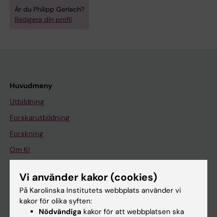
Är du Philipp Gerlach?
Redigera din profil
Huvudmeny
Utbildning
Forskarutbildning
Forskning
Om KI
Vi använder kakor (cookies)
På gång
På Karolinska Institutets webbplats använder vi
Nyheter
kakor för olika syften:
Nödvändiga
kakor för att webbplatsen ska
Kalender