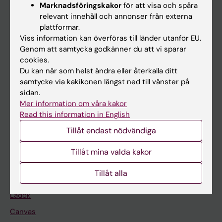
Marknadsföringskakor
för att visa och spåra
relevant innehåll och annonser från externa
Huvudmeny
plattformar.
Viss information kan överföras till länder utanför EU.
Utbildning
Genom att samtycka godkänner du att vi sparar
Forskarutbildning
cookies.
Du kan när som helst ändra eller återkalla ditt
Forskning
samtycke via kakikonen längst ned till vänster på
Om KI
sidan.
Mer information om våra kakor
Read this information in English
På gång
Tillåt endast nödvändiga
Nyheter
Tillåt mina valda kakor
Kalender
Tillåt alla
Student
Ladok
Canvas