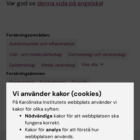
Var god se
denna sida på engelska
!
Forskningsområden:
Autoimmunitet och inflammation
Medicinsk
genetik
och
Cell- och molekylärbiologi
Dermatologi och venereologi
genomik
Visa alla
Epidemiologi
Klinisk vetenskap
Forskningsämnen:
Dermatologi
Epidemiologi
Genetik
Vi använder kakor (cookies)
Klinisk studie [Publikationstyp]
Register
På Karolinska Institutets webbplats använder vi
Är du Philip Curman?
kakor för olika syften:
Redigera din profil
Nödvändiga
kakor för att webbplatsen ska
fungera korrekt.
Kakor för
analys
för att förstå hur
webbplatsen används.