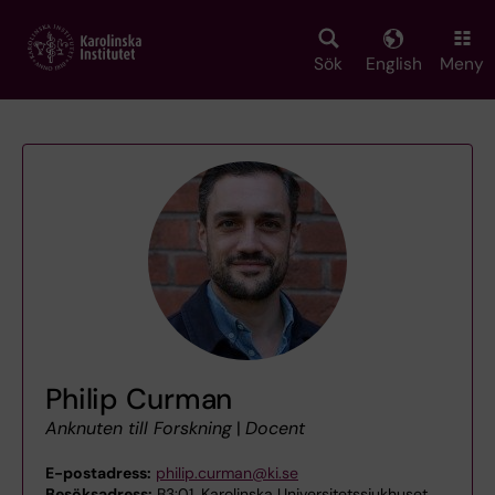
Skip
to
main
Sök
English
Meny
content
Philip Curman
Anknuten till Forskning
|
Docent
E-postadress:
philip.curman@ki.se
Besöksadress:
B3:01, Karolinska Universitetssjukhuset