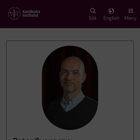
Skip
to
main
Sök
English
Meny
content