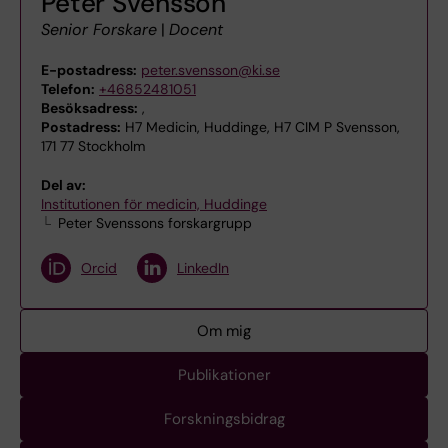
Peter Svensson
Senior Forskare
|
Docent
E-postadress:
peter.svensson@ki.se
Telefon:
+46852481051
Besöksadress:
,
Postadress:
H7 Medicin, Huddinge, H7 CIM P Svensson,
171 77 Stockholm
Del av:
Institutionen för medicin, Huddinge
Peter Svenssons forskargrupp
Orcid
LinkedIn
Om mig
Publikationer
Forskningsbidrag