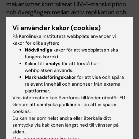
mekanismer kontrollerar HIV-1-transkription
och övergången mellan aktiv replikation och
latens. Vi är särskilt intresserade av HIV-1-
Vi använder kakor (cookies)
provirusets öde i de stabilt infekterade
primära CD4+ T-cellerna. Ett centralt resultat
På Karolinska Institutets webbplats använder vi
kakor för olika syften:
från vårt arbete är att latenta provirus inte är
Nödvändiga
kakor för att webbplatsen ska
epigenetiskt enhetliga: provirus inbäddade i
fungera korrekt.
heterokromatin kräver mycket för reaktivering,
Kakor för
analys
för att förstå hur
medan provirus som bär f”enhancer”-liknande
webbplatsen används.
kromatinegenskaper lätt induceras. Denna
Marknadsföringskakor
för att visa och spåra
distinktion har viktiga implikationer för att
relevant innehåll och annonser från externa
plattformar.
förstå vilka infekterade celler som driver viral
Viss information kan överföras till länder utanför EU.
aktivitet och hur reservoaren bibehålls över
Genom att samtycka godkänner du att vi sparar
tid.
cookies.
Du kan när som helst ändra eller återkalla ditt
På senare tid har vi utökat vårt fokus till att
samtycke via kakikonen längst ned till vänster på
omfatta genomomfattande karakterisering av
sidan.
HIV-1-reservoaren med hjälp av funktionella
Mer information om våra kakor