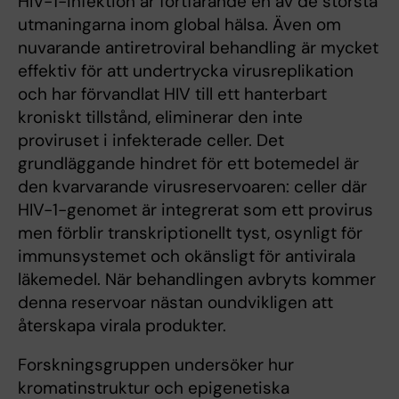
HIV-1-infektion är fortfarande en av de största
utmaningarna inom global hälsa. Även om
nuvarande antiretroviral behandling är mycket
effektiv för att undertrycka virusreplikation
och har förvandlat HIV till ett hanterbart
kroniskt tillstånd, eliminerar den inte
proviruset i infekterade celler. Det
grundläggande hindret för ett botemedel är
den kvarvarande virusreservoaren: celler där
HIV-1-genomet är integrerat som ett provirus
men förblir transkriptionellt tyst, osynligt för
immunsystemet och okänsligt för antivirala
läkemedel. När behandlingen avbryts kommer
denna reservoar nästan oundvikligen att
återskapa virala produkter.
Forskningsgruppen undersöker hur
kromatinstruktur och epigenetiska