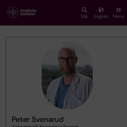
Skip
to
main
Sök
English
Meny
content
Peter Svenarud
Anknuten till Forskning
|
Docent