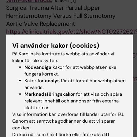
Surgical Trauma After Partial Upper
Hemisternotomy Versus Full Sternotomy
Aortic Valve Replacement
https://clinicaltrials.gov/ct2/show/NCT02272621
term=svenarud&
;rank=2 [2]
Vi använder kakor (cookies)
[1]
På Karolinska Institutets webbplats använder vi
https://clinicaltrials.gov/ct2/show/NCT01972555
kakor för olika syften:
term=svenarud&
;amp;rank=1
Nödvändiga
kakor för att webbplatsen ska
[2]
fungera korrekt.
https://clinicaltrials.gov/ct2/show/NCT02272621
Kakor för
analys
för att förstå hur webbplatsen
term=svenarud&
;amp;rank=2
används.
Marknadsföringskakor
för att visa och spåra
relevant innehåll och annonser från externa
plattformar.
Forskningsområden:
Viss information kan överföras till länder utanför EU.
Genom att samtycka godkänner du att vi sparar
Kardiologi och kardiovaskulära sjukdomar
Kirurgi
cookies.
Är du Peter Svenarud?
Du kan när som helst ändra eller återkalla ditt