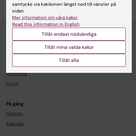
Redigera din profil
samtycke via kakikonen längst ned till vänster på
sidan.
Mer information om våra kakor
Read this information in English
Tillåt endast nödvändiga
Huvudmeny
Tillåt mina valda kakor
Utbildning
Tillåt alla
Forskarutbildning
Forskning
Om KI
På gång
Nyheter
Kalender