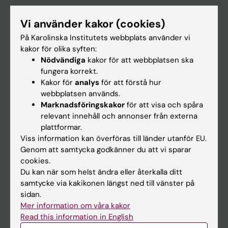
Utbildning
Vi använder kakor (cookies)
Forskarutbildning
På Karolinska Institutets webbplats använder vi
Forskning
kakor för olika syften:
Nödvändiga
kakor för att webbplatsen ska
Om KI
fungera korrekt.
Kakor för
analys
för att förstå hur
webbplatsen används.
På gång
Marknadsföringskakor
för att visa och spåra
Nyheter
relevant innehåll och annonser från externa
plattformar.
Kalender
Viss information kan överföras till länder utanför EU.
Genom att samtycka godkänner du att vi sparar
Student
cookies.
Ladok
Du kan när som helst ändra eller återkalla ditt
samtycke via kakikonen längst ned till vänster på
Canvas
sidan.
Schema
Mer information om våra kakor
Read this information in English
Studentmejlen