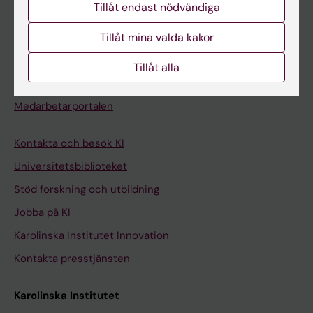
Tillåt endast nödvändiga
Kurs- och programwebbar
Tillåt mina valda kakor
Student på KI
Tillåt alla
Medarbetare
Medarbetarportalen
Kontakta och besök KI
Universitetsbiblioteket
Stöd forskning och utbildning
Jobba på KI
Karolinska Institutet Innovation
Kontakta presstjänsten
Karolinska Institutet