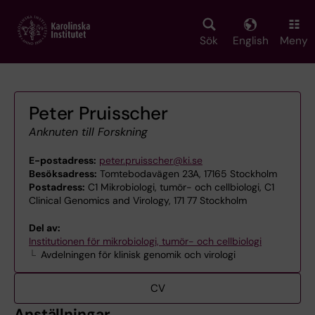
Skip
to
main
Sök
English
Meny
content
Peter Pruisscher
Anknuten till Forskning
E-postadress:
peter.pruisscher@ki.se
Besöksadress:
Tomtebodavägen 23A, 17165 Stockholm
Postadress:
C1 Mikrobiologi, tumör- och cellbiologi, C1
Clinical Genomics and Virology, 171 77 Stockholm
Del av:
Institutionen för mikrobiologi, tumör- och cellbiologi
Avdelningen för klinisk genomik och virologi
CV
Anställningar