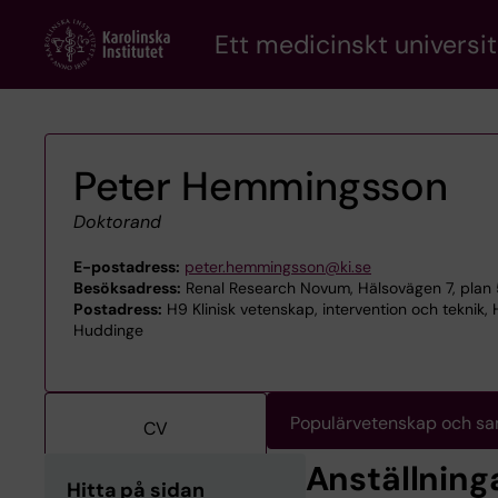
Skip
Ett medicinskt universit
to
main
content
Peter Hemmingsson
Doktorand
E-postadress:
peter.hemmingsson@ki.se
Besöksadress:
Renal Research Novum, Hälsovägen 7, plan 
Postadress:
H9 Klinisk vetenskap, intervention och teknik
Huddinge
Populärvetenskap och s
CV
Anställning
Hitta på sidan