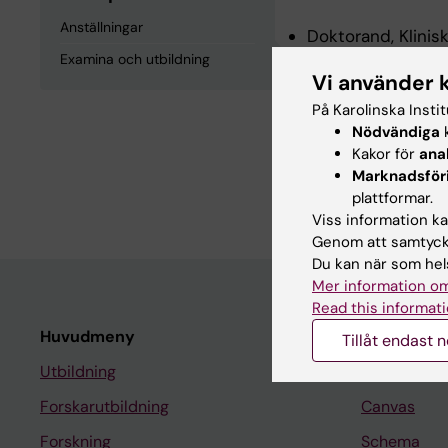
Anställningar
Doktorand, Klinis
2027
Examina och utbildning
Vi använder 
På Karolinska Insti
Examina och
Nödvändiga
k
Kakor för
ana
Marknadsför
Läkarexamen, Karo
plattformar.
Viss information kan
Genom att samtycka
Du kan när som hels
Mer information om
Read this informati
Huvudmeny
Student
Tillåt endast 
Utbildning
Ladok
Forskarutbildning
Canvas
Forskning
Schema