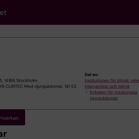
et
Del av:
5, 14186 Stockholm
Institutionen för klinisk ve
, H9 CLINTEC Med njursjukdomar, 141 52
intervention och teknik
Enheten för medicinska
njursjukdomar
amverkan
ar