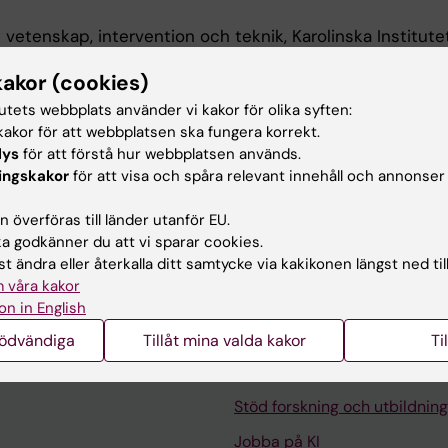
k vetenskap, intervention och teknik, Karolinska Institut
kakor (cookies)
tutets webbplats använder vi kakor för olika syften:
 utbildning
akor för att webbplatsen ska fungera korrekt.
lys
för att förstå hur webbplatsen används.
ingskakor
för att visa och spåra relevant innehåll och annonser
linska Institutet, 2002
 överföras till länder utanför EU.
 godkänner du att vi sparar cookies.
t ändra eller återkalla ditt samtycke via kakikonen längst ned til
 våra kakor
on in English
Kontakta och besök KI
nödvändiga
Tillåt mina valda kakor
Ti
Universitetsbiblioteket
Stöd forskning och utbildning
Jobba på KI