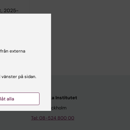
et, 2025-
 från externa
l vänster på sidan.
Karolinska Institutet
llåt alla
171 77 Stockholm
Tel: 08-524 800 00