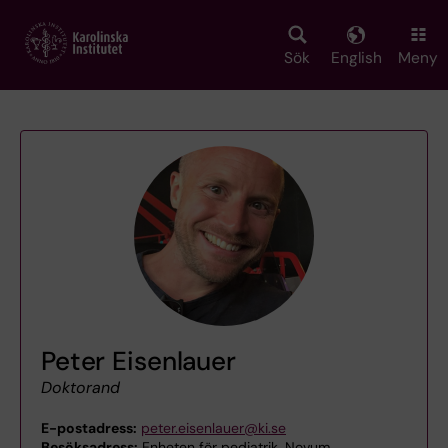
Skip
to
main
Sök
English
Meny
content
Peter Eisenlauer
Doktorand
E-postadress:
peter.eisenlauer@ki.se
Besöksadress:
Enheten för pediatrik, Novum,