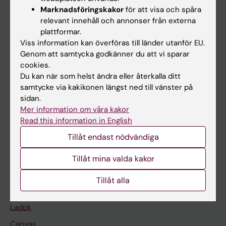
Marknadsföringskakor
för att visa och spåra
relevant innehåll och annonser från externa
Huvudmeny
plattformar.
Viss information kan överföras till länder utanför EU.
Utbildning
Genom att samtycka godkänner du att vi sparar
Forskarutbildning
cookies.
Du kan när som helst ändra eller återkalla ditt
Forskning
samtycke via kakikonen längst ned till vänster på
Om KI
sidan.
Mer information om våra kakor
Read this information in English
På gång
Tillåt endast nödvändiga
Nyheter
Tillåt mina valda kakor
Kalender
Tillåt alla
Student
Ladok
Canvas