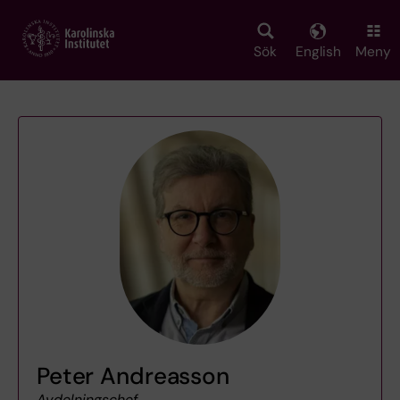
Skip
to
main
Sök
English
Meny
content
Peter Andreasson
Avdelningschef