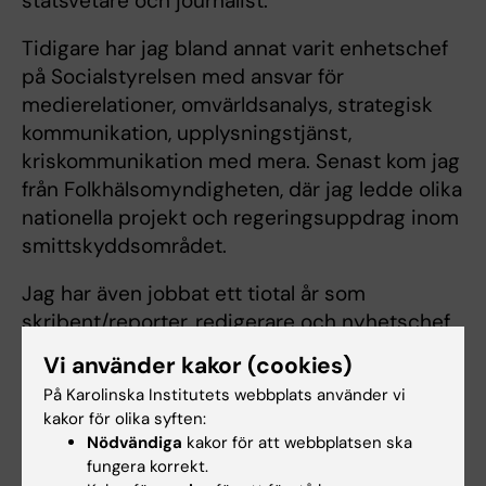
statsvetare och journalist.
Tidigare har jag bland annat varit enhetschef
på Socialstyrelsen med ansvar för
medierelationer, omvärldsanalys, strategisk
kommunikation, upplysningstjänst,
kriskommunikation med mera. Senast kom jag
från Folkhälsomyndigheten, där jag ledde olika
nationella projekt och regeringsuppdrag inom
smittskyddsområdet.
Jag har även jobbat ett tiotal år som
skribent/reporter, redigerare och nyhetschef.
Vi använder kakor (cookies)
På Karolinska Institutets webbplats använder vi
kakor för olika syften:
Nödvändiga
kakor för att webbplatsen ska
Är du Peter Andreasson?
fungera korrekt.
Redigera din profil