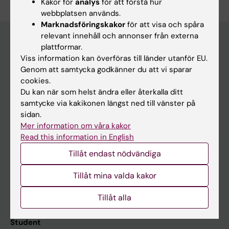
Kakor för
analys
för att förstå hur
webbplatsen används.
Marknadsföringskakor
för att visa och spåra
relevant innehåll och annonser från externa
plattformar.
Viss information kan överföras till länder utanför EU.
Huvudmeny
Genom att samtycka godkänner du att vi sparar
Utbildning
cookies.
Du kan när som helst ändra eller återkalla ditt
Forskarutbildning
samtycke via kakikonen längst ned till vänster på
Forskning
sidan.
Mer information om våra kakor
Om KI
Read this information in English
Tillåt endast nödvändiga
På gång
Tillåt mina valda kakor
Nyheter
Kalender
Tillåt alla
Student