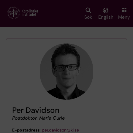
Skip
to
main
Sök
English
Meny
content
Per Davidson
Postdoktor, Marie Curie
E-postadress:
per.davidson@ki.se