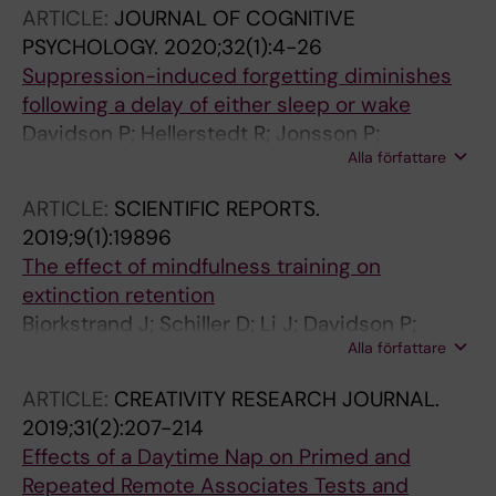
ARTICLE:
JOURNAL OF COGNITIVE
PSYCHOLOGY.
2020;32(1):4-26
Suppression-induced forgetting diminishes
following a delay of either sleep or wake
Davidson P; Hellerstedt R; Jonsson P;
Alla författare
Johansson M
ARTICLE:
SCIENTIFIC REPORTS.
2019;9(1):19896
The effect of mindfulness training on
extinction retention
Bjorkstrand J; Schiller D; Li J; Davidson P;
Alla författare
Rosen J; Martensson J; Kirk U
ARTICLE:
CREATIVITY RESEARCH JOURNAL.
2019;31(2):207-214
Effects of a Daytime Nap on Primed and
Repeated Remote Associates Tests and