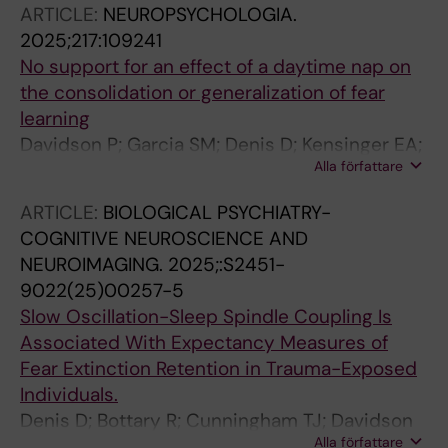
ARTICLE:
NEUROPSYCHOLOGIA.
2025;217:109241
No support for an effect of a daytime nap on
the consolidation or generalization of fear
learning
Davidson P; Garcia SM; Denis D; Kensinger EA;
Alla författare
Pace-Schott EF
ARTICLE:
BIOLOGICAL PSYCHIATRY-
COGNITIVE NEUROSCIENCE AND
NEUROIMAGING.
2025;:S2451-
9022(25)00257-5
Slow Oscillation-Sleep Spindle Coupling Is
Associated With Expectancy Measures of
Fear Extinction Retention in Trauma-Exposed
Individuals.
Denis D; Bottary R; Cunningham TJ; Davidson
Alla författare
P; Yuksel C; Milad MR; Pace-Schott EF