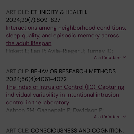
ARTICLE:
ETHNICITY & HEALTH.
2024;29(7):809-827
Interactions among neighborhood conditions,
sleep quality, and episodic memory across
the adult lifespan
Hokett E; Lao P; Avila-Rieger J; Turney IC;
Alla författare
Adkins-Jackson PB; Johnson DA; Davidson P;
Chen R; Shechter A; Osorio RS; Brickman AM;
ARTICLE:
BEHAVIOR RESEARCH METHODS.
Palta P; Manly JJ
2024;56(4):4061-4072
The Index of Intrusion Control (IIC): Capturing
individual variability in intentional intrusion
control in the laboratory
Ashton SM; Gagnepain P; Davidson P;
Alla författare
Hellerstedt R; Satish A; Smeets T; Quaedflieg
CWEM
ARTICLE:
CONSCIOUSNESS AND COGNITION.