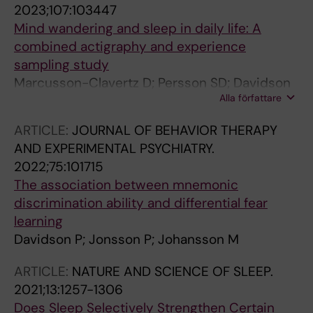
2023;107:103447
Mind wandering and sleep in daily life: A
combined actigraphy and experience
sampling study
Marcusson-Clavertz D; Persson SD; Davidson
Alla författare
P; Kim J; Cardena E; Kuehner C
ARTICLE:
JOURNAL OF BEHAVIOR THERAPY
AND EXPERIMENTAL PSYCHIATRY.
2022;75:101715
The association between mnemonic
discrimination ability and differential fear
learning
Davidson P; Jonsson P; Johansson M
ARTICLE:
NATURE AND SCIENCE OF SLEEP.
2021;13:1257-1306
Does Sleep Selectively Strengthen Certain