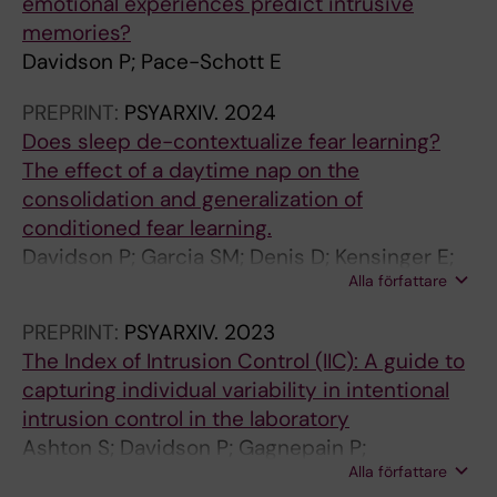
emotional experiences predict intrusive
memories?
Davidson P; Pace-Schott E
PREPRINT:
PSYARXIV.
2024
Does sleep de-contextualize fear learning?
The effect of a daytime nap on the
consolidation and generalization of
conditioned fear learning.
Davidson P; Garcia SM; Denis D; Kensinger E;
Alla författare
Pace-Schott E
PREPRINT:
PSYARXIV.
2023
The Index of Intrusion Control (IIC): A guide to
capturing individual variability in intentional
intrusion control in the laboratory
Ashton S; Davidson P; Gagnepain P;
Alla författare
Hellerstedt R; Satish A; Smeets T; Quaedflieg