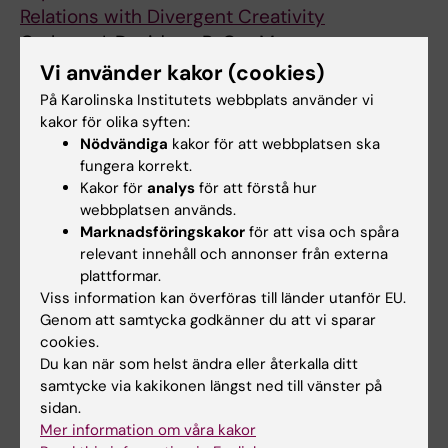
Relations with Divergent Creativity
Carlsson I; Davidson P; Ors M
Vi använder kakor (cookies)
ARTICLE:
NEUROBIOLOGY OF LEARNING AND
På Karolinska Institutets webbplats använder vi
MEMORY.
2018;151:18-27
kakor för olika syften:
A more generalized fear response after a
Nödvändiga
kakor för att webbplatsen ska
daytime nap
fungera korrekt.
Kakor för
analys
för att förstå hur
Davidson P; Carlsson I; Jonsson P; Johansson
webbplatsen används.
Alla författare
M
Marknadsföringskakor
för att visa och spåra
relevant innehåll och annonser från externa
ARTICLE:
JOURNAL OF SLEEP RESEARCH.
plattformar.
2016;25(1):88-95
Viss information kan överföras till länder utanför EU.
Sleep and the generalization of fear learning
Genom att samtycka godkänner du att vi sparar
Davidson P; Carlsson I; Jonsson P; Johansson
cookies.
Alla författare
M
Du kan när som helst ändra eller återkalla ditt
samtycke via kakikonen längst ned till vänster på
sidan.
Alla övriga publikationer
Mer information om våra kakor