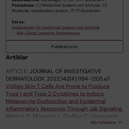
Postadress:
C2 Medicinsk biokemi och biofysik, C2
Molekylär metabolism Larsson, 171 77 Stockholm
Del av:
Institutionen för medicinsk biokemi och biofysik
Nils-Göran Larssons forskargrupp
Publikationer
Artiklar
ARTICLE:
JOURNAL OF INVESTIGATIVE
DERMATOLOGY.
2022;142(4):1194-1205.e7
Vitiligo Skin T Cells Are Prone to Produce
Type 1 and Type 2 Cytokines to Induce
Melanocyte Dysfunction and Epidermal
Inflammatory Response Through Jak Signaling.
Martins C; Migayron L; Drullion C; Jacquemin
Alla författare
C; Lucchese F; Rambert J; Merhi R; Michon P;