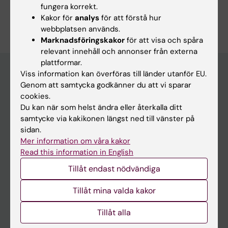
fungera korrekt.
Är du Pauline Corinne Marie Michon?
Kakor för
analys
för att förstå hur
Redigera din profil
webbplatsen används.
Marknadsföringskakor
för att visa och spåra
relevant innehåll och annonser från externa
plattformar.
Viss information kan överföras till länder utanför EU.
Genom att samtycka godkänner du att vi sparar
Huvudmeny
cookies.
Du kan när som helst ändra eller återkalla ditt
Utbildning
samtycke via kakikonen längst ned till vänster på
Forskarutbildning
sidan.
Mer information om våra kakor
Forskning
Read this information in English
Om KI
Tillåt endast nödvändiga
Tillåt mina valda kakor
På gång
Nyheter
Tillåt alla
Kalender