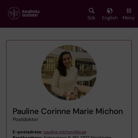
Skip
to
main
Sök
English
Meny
content
Pauline Corinne Marie Michon
Postdoktor
E-postadress:
pauline.michon@ki.se
Besöksadress:
Solnavägen 9, 9D, 17177 Stockholm