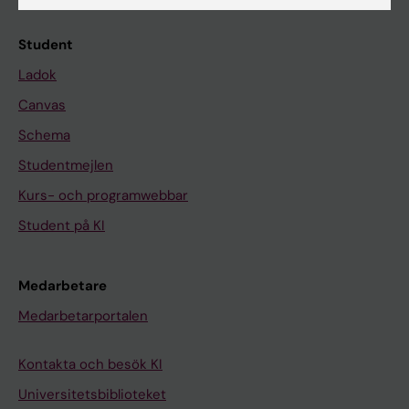
Student
Ladok
Canvas
Schema
Studentmejlen
Kurs- och programwebbar
Student på KI
Medarbetare
Medarbetarportalen
Kontakta och besök KI
Universitetsbiblioteket