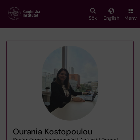
Skip
to
main
Sök
English
Meny
content
Ourania Kostopoulou
Senior Forskningsspecialist
|
Adjunkt
|
Docent