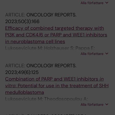
Alla författare
Lukoseviciute M; Jylha C; Marklund L; Nasman
A; Sivars L; Dalianis T
ARTICLE:
ONCOLOGY REPORTS.
2023;50(3):166
Efficacy of combined targeted therapy with
PI3K and CDK4/6 or PARP and WEE1 inhibitors
in neuroblastoma cell lines
Lukoseviciute M; Holzhauser S; Pappa E;
Alla författare
Mandal T; Dalianis T; Kostopoulou ON
ARTICLE:
ONCOLOGY REPORTS.
2023;49(6):125
Combination of PARP and WEE1 inhibitors
in
vitro
: Potential for use in the treatment of SHH
medulloblastoma
Lukoseviciute M; Theodosopoulou A;
Alla författare
Holzhauser S; Dalianis T; Kostopoulou ON