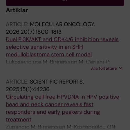
Artiklar
ARTICLE:
MOLECULAR ONCOLOGY.
2026;20(7):1800-1813
Dual PI3K/AKT and CDK4/6 inhibition reveals
selective sensitivity in an SHH
medulloblastoma stem cell model
Lukoseviciute M; Birgersson M; Ceriani P;
Alla författare
Wilhelm M; Kostopoulou ON
ARTICLE:
SCIENTIFIC REPORTS.
2025;15(1):44236
Circulating cell free HPVDNA in HPV positive
head and neck cancer reveals fast
responders and early peakers during
treatment
Zupancic M; Birgersson M; Kostopoulou ON;