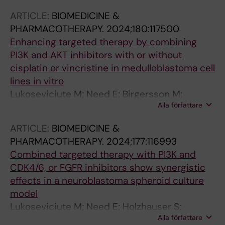
ARTICLE:
BIOMEDICINE &
PHARMACOTHERAPY.
2024;180:117500
Enhancing targeted therapy by combining
PI3K and AKT inhibitors with or without
cisplatin or vincristine in medulloblastoma cell
lines in vitro
Lukoseviciute M; Need E; Birgersson M;
Alla författare
Dalianis T; Kostopoulou ON
ARTICLE:
BIOMEDICINE &
PHARMACOTHERAPY.
2024;177:116993
Combined targeted therapy with PI3K and
CDK4/6, or FGFR inhibitors show synergistic
effects in a neuroblastoma spheroid culture
model
Lukoseviciute M; Need E; Holzhauser S;
Alla författare
Dalianis T; Kostopoulou ON