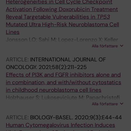
Heterogeneities in Cell Cycle Checkpoint
Activation Following Doxorubicin Treatment
Reveal Targetable Vulnerabilities in
TP53
Mutated Ultra High-Risk Neuroblastoma Cell
Lines
Jonsson LO; Sahi M; Lopez-Lorenzo X; Keller
Alla författare
FL; Kostopoulou ON; Herold N; Ahrlund-Richter
L; Fard SS
ARTICLE:
INTERNATIONAL JOURNAL OF
ONCOLOGY.
2021;58(2):211-225
Effects of PI3K and FGFR inhibitors alone and
in combination, and with/without cytostatics
in childhood neuroblastoma cell lines
Holzhauser S; Lukoseviciute M; Papachristofi
Alla författare
C; Vasilopoulou C; Herold N; Wickstrom M;
Kostopoulou ON; Dalianis T
ARTICLE:
BIOLOGY-BASEL.
2020;9(3):E44-44
Human Cytomegalovirus Infection Induces