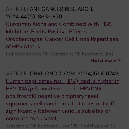
ARTICLE:
ANTICANCER RESEARCH.
2024;44(5):1863-1876
Curcumin Alone and Combined With PI3K
Inhibitors Elicits Positive Effects on
Oropharyngeal Cancer Cell Lines Regardless
of HPV Status
Lukoceviciute M; Zupancic M; Kostopoulou
Alla författare
ON; Holzhauser S; Dalianis T
ARTICLE:
ORAL ONCOLOGY.
2024;151:106749
Human papillomavirus (HPV) load is higher in
HPVDNA/p16 positive than in HPVDNA
positive/p16 negative oropharyngeal
squamous cell carcinoma but does not differ
significantly between various subsites or
correlate to survival
Zupancic M; Kostopoulou ON; Holzhauser S;