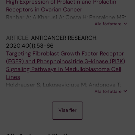
High Expression of Prolactin and Prolactin
Receptors in Ovarian Cancer
Rahbar A; AlKharusi A; Costa H; Pantalone MR;
Alla författare
Kostopoulou ON; Cui HL; Carlsson J; Radestad
AF; Soderberg-Naucler C; Norstedt G
ARTICLE:
ANTICANCER RESEARCH.
2020;40(1):53-66
Targeting Fibroblast Growth Factor Receptor
(FGFR) and Phosphoinositide 3-kinase (PI3K)
Signaling Pathways in Medulloblastoma Cell
Lines
Holzhauser S; Lukoseviciute M; Andonova T;
Alla författare
Ursu RG; Dalianis T; Wickstrom M; Kostopoulou
ON
A
A
A
A
A
A
A
A
A
A
A
A
A
J
A
Visa fler
R
R
R
R
R
R
R
R
R
R
R
R
R
O
R
T
T
T
T
T
T
T
T
T
T
T
T
T
U
T
I
I
I
I
I
I
I
I
I
I
I
I
I
R
I