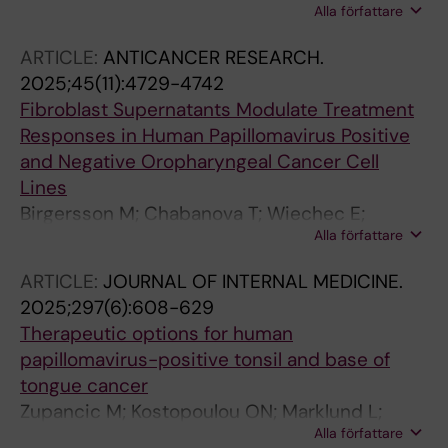
Alla författare
Marklund L; Bark R; Friesland S; Jylha C; Tham
E; Nasman A; Sivars L; Dalianis T
ARTICLE:
ANTICANCER RESEARCH.
2025;45(11):4729-4742
Fibroblast Supernatants Modulate Treatment
Responses in Human Papillomavirus Positive
and Negative Oropharyngeal Cancer Cell
Lines
Birgersson M; Chabanova T; Wiechec E;
Alla författare
Kostopoulou ON; Dalianis T
ARTICLE:
JOURNAL OF INTERNAL MEDICINE.
2025;297(6):608-629
Therapeutic options for human
papillomavirus-positive tonsil and base of
tongue cancer
Zupancic M; Kostopoulou ON; Marklund L;
Alla författare
Dalianis T