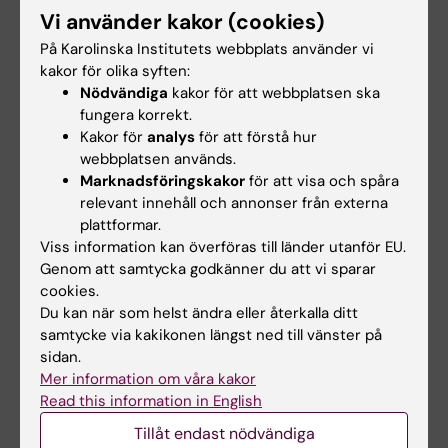
Targeted Therapy of HPV Positive and
Vi använder kakor (cookies)
Negative Tonsillar Squamous Cell Carcinoma
På Karolinska Institutets webbplats använder vi
Cell Lines Reveals Synergy between CDK4/6,
kakor för olika syften:
PI3K and Sometimes FGFR Inhibitors, but
Nödvändiga
kakor för att webbplatsen ska
Rarely between PARP and WEE1 Inhibitors
fungera korrekt.
Kostopoulou ON; Zupancic M; Pont M; Papin E;
Kakor för
analys
för att förstå hur
Alla författare
Lukoseviciute M; Mikelarena BA; Holzhauser S;
webbplatsen används.
Marknadsföringskakor
för att visa och spåra
Dalianis T
ARTICLE:
FRONTIERS IN ONCOLOGY.
relevant innehåll och annonser från externa
plattformar.
2021;11:748657
Viss information kan överföras till länder utanför EU.
Targeting PI3K, FGFR, CDK4/6 Signaling
Genom att samtycka godkänner du att vi sparar
Pathways Together With Cytostatics and
cookies.
Radiotherapy in Two Medulloblastoma Cell
Du kan när som helst ändra eller återkalla ditt
Lines
samtycke via kakikonen längst ned till vänster på
Lukoseviciute M; Maier H; Poulou-Sidiropoulou
sidan.
Mer information om våra kakor
Alla författare
E; Rosendahl E; Holzhauser S; Dalianis T;
Read this information in English
Kostopoulou ON
ARTICLE:
MICROORGANISMS.
2021;9(6):1137
Tillåt endast nödvändiga