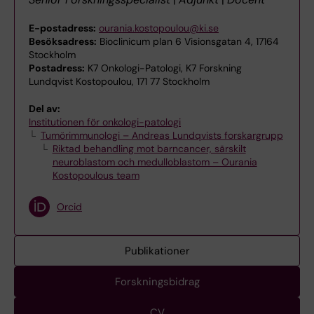
E-postadress:
ourania.kostopoulou@ki.se
Besöksadress:
Bioclinicum plan 6 Visionsgatan 4, 17164
Stockholm
Postadress:
K7 Onkologi-Patologi, K7 Forskning
Lundqvist Kostopoulou, 171 77 Stockholm
Del av:
Institutionen för onkologi-patologi
Tumörimmunologi – Andreas Lundqvists forskargrupp
Riktad behandling mot barncancer, särskilt
neuroblastom och medulloblastom – Ourania
Kostopoulous team
Orcid
Publikationer
Forskningsbidrag
CV