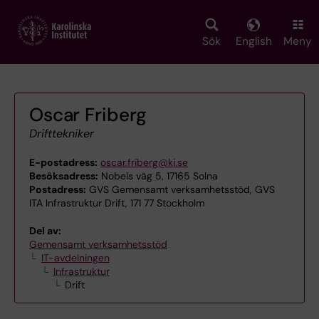
Skip
to
main
Sök
English
Meny
content
Oscar Friberg
Drifttekniker
E-postadress:
oscar.friberg@ki.se
Besöksadress:
Nobels väg 5, 17165 Solna
Postadress:
GVS Gemensamt verksamhetsstöd, GVS
ITA Infrastruktur Drift, 171 77 Stockholm
Del av:
Gemensamt verksamhetsstöd
IT-avdelningen
Infrastruktur
Drift