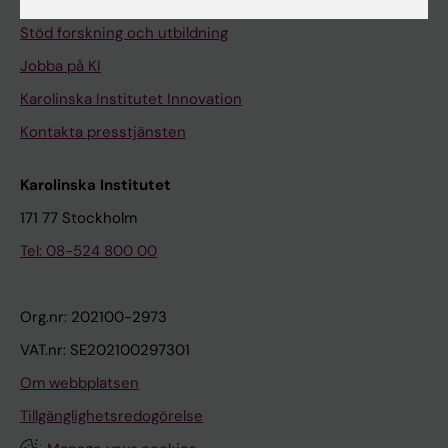
Universitetsbiblioteket
Stöd forskning och utbildning
Jobba på KI
Karolinska Institutet Innovation
Kontakta presstjänsten
Karolinska Institutet
171 77 Stockholm
Tel: 08-524 800 00
Org.nr: 202100-2973
VAT.nr: SE202100297301
Om webbplatsen
Tillgänglighetsredogörelse