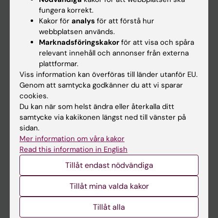
Kalender
fungera korrekt.
Kakor för
analys
för att förstå hur
webbplatsen används.
Student
Marknadsföringskakor
för att visa och spåra
Ladok
relevant innehåll och annonser från externa
plattformar.
Canvas
Viss information kan överföras till länder utanför EU.
Schema
Genom att samtycka godkänner du att vi sparar
cookies.
Studentmejlen
Du kan när som helst ändra eller återkalla ditt
Kurs- och programwebbar
samtycke via kakikonen längst ned till vänster på
sidan.
Student på KI
Mer information om våra kakor
Read this information in English
Medarbetare
Tillåt endast nödvändiga
Medarbetarportalen
Tillåt mina valda kakor
Kontakta och besök KI
Tillåt alla