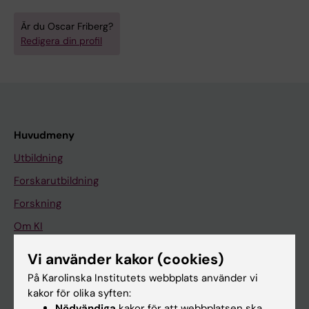
Är du Oscar Friberg?
Redigera din profil
Huvudmeny
Utbildning
Forskarutbildning
Forskning
Om KI
Vi använder kakor (cookies)
På gång
På Karolinska Institutets webbplats använder vi
kakor för olika syften:
Nyheter
Nödvändiga
kakor för att webbplatsen ska