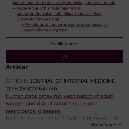
Institutionen för medicinsk epidemiologi och biostatistik
Modellering och simuleringar inom
cancerepidemiologi och hälsoekonomi – Mark
Clements forskargrupp
HPV-relaterad cancerpreventiv epidemiologi –
Jiayao Leis forskargrupp
Publikationer
CV
Artiklar
ARTICLE:
JOURNAL OF INTERNAL MEDICINE.
2018;283(2):154-165
Human papillomavirus vaccination of adult
women and risk of autoimmune and
neurological diseases
Hviid A; Svanstrom H; Scheller NM; Gronlund
Alla författare
O; Pasternak B; Arnheim-Dahlstrom L