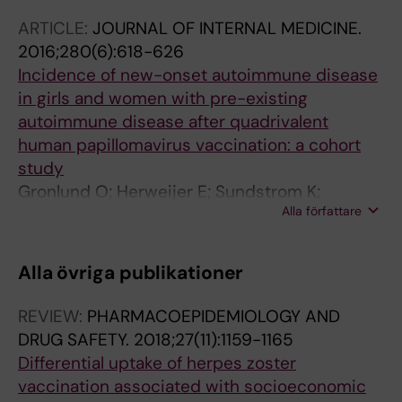
ARTICLE:
JOURNAL OF INTERNAL MEDICINE.
2016;280(6):618-626
Incidence of new-onset autoimmune disease
in girls and women with pre-existing
autoimmune disease after quadrivalent
human papillomavirus vaccination: a cohort
study
Gronlund O; Herweijer E; Sundstrom K;
Alla författare
Arnheim-Dahlstrom L
Alla övriga publikationer
REVIEW:
PHARMACOEPIDEMIOLOGY AND
DRUG SAFETY.
2018;27(11):1159-1165
Differential uptake of herpes zoster
vaccination associated with socioeconomic