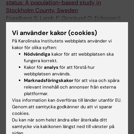
status: A population-based study in
Stockholm County, Sweden
Fogelberg S; Lamb F; Gronlund O; Eriksson I;
Alla författare
Sundstrom K; Clements M; Arnheim-
Vi använder kakor (cookies)
Dahlstrom L
LETTER:
JOURNAL OF INTERNAL MEDICINE.
På Karolinska Institutets webbplats använder vi
2017;281(3):311-312
kakor för olika syften:
Authors' response: Letter to the Editor - HPV
Nödvändiga
kakor för att webbplatsen ska
fungera korrekt.
vaccine and autoimmunity
Kakor för
analys
för att förstå hur
Gronlund O; Herweijer E; Sundstrom K;
webbplatsen används.
Alla författare
Arnheim-Dahlstrom L
Marknadsföringskakor
för att visa och spåra
relevant innehåll och annonser från externa
plattformar.
Viss information kan överföras till länder utanför EU.
Forskningsområden:
Genom att samtycka godkänner du att vi sparar
Epidemiologi
cookies.
Du kan när som helst ändra eller återkalla ditt
Är du Olof Grönlund?
samtycke via kakikonen längst ned till vänster på
Redigera din profil
sidan.