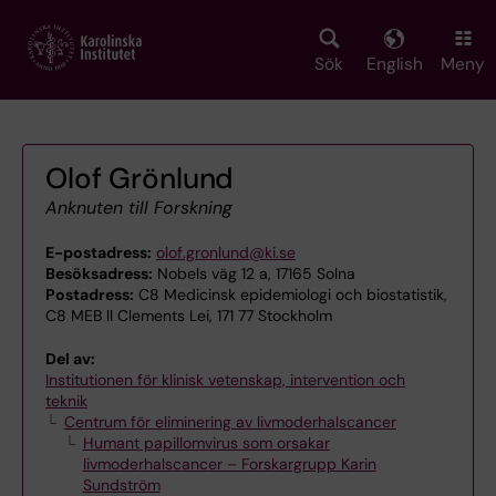
Skip
to
main
Sök
English
Meny
content
Olof Grönlund
Anknuten till Forskning
E-postadress:
olof.gronlund@ki.se
Besöksadress:
Nobels väg 12 a, 17165 Solna
Postadress:
C8 Medicinsk epidemiologi och biostatistik,
C8 MEB ll Clements Lei, 171 77 Stockholm
Del av:
Institutionen för klinisk vetenskap, intervention och
teknik
Centrum för eliminering av livmoderhalscancer
Humant papillomvirus som orsakar
livmoderhalscancer – Forskargrupp Karin
Sundström