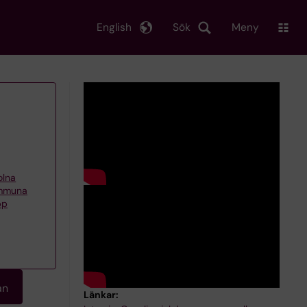
English
Sök
Meny
olna
immuna
pp
an
Länkar: