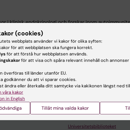
or i klinisk endokrinologi och forskar inom autoimmuni
a sjukdomar som Addisons sjukdom och APS-1 vill han ök
kakor (cookies)
 för hur och varför immunförsvaret angriper kroppens eg
tutets webbplats använder vi kakor för olika syften:
har resulterat i diagnostiska metoder, och kan på sikt le
akor för att webbplatsen ska fungera korrekt.
lys
för att förstå hur webbplatsen används.
ingskakor
för att visa och spåra relevant innehåll och annonser
 överföras till länder utanför EU.
 godkänner du att vi sparar cookies.
t ändra eller återkalla ditt samtycke via kakikonen längst ned til
 våra kakor
on in English
nödvändiga
Tillåt mina valda kakor
Ti
Kontakta och besök KI
Universitetsbiblioteket