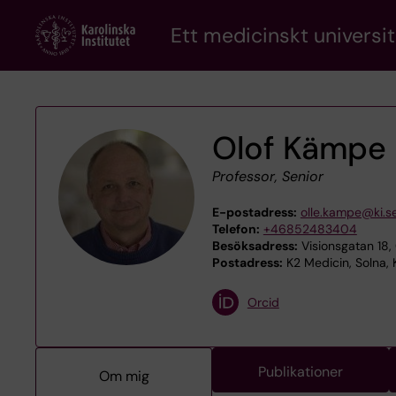
Skip
Ett medicinskt universit
to
main
content
Olof Kämpe
Professor, Senior
E-postadress:
olle.kampe@ki.s
Telefon:
+46852483404
Besöksadress:
Visionsgatan 18,
Postadress:
K2 Medicin, Solna, 
Orcid
Publikationer
Om mig