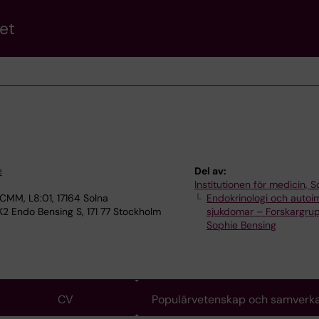
et
e
Del av:
Institutionen för medicin, S
 CMM, L8:01, 17164 Solna
Endokrinologi och auto
K2 Endo Bensing S, 171 77 Stockholm
sjukdomar – Forskargru
Sophie Bensing
CV
Populärvetenskap och samverk