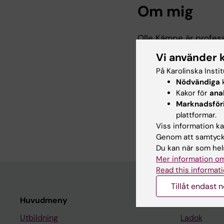
Om mig
Olle Kämpe är profess
att studera specifik
Vi använder 
generella förståelsen
På Karolinska Insti
vävnader. Forskningen 
Nödvändiga
k
behandlingar.
Kakor för
ana
Marknadsför
plattformar.
Viss information kan
Genom att samtycka
Du kan när som hels
Mer information om
Read this informati
Tillåt endast 
Huvudmeny
Student
Utbildning
Ladok