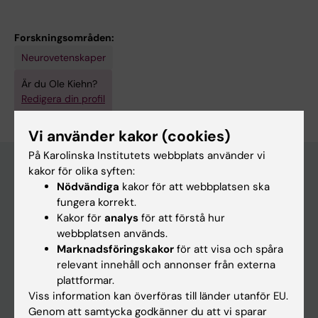
Forskningsområden:
Neurovetenskaper
Är du Ole Kiehn?
Redigera din profil
Vi använder kakor (cookies)
På Karolinska Institutets webbplats använder vi
kakor för olika syften:
Nödvändiga
kakor för att webbplatsen ska
Huvudmeny
fungera korrekt.
Kakor för
analys
för att förstå hur
Utbildning
webbplatsen används.
Forskarutbildning
Marknadsföringskakor
för att visa och spåra
relevant innehåll och annonser från externa
Forskning
plattformar.
Om KI
Viss information kan överföras till länder utanför EU.
Genom att samtycka godkänner du att vi sparar