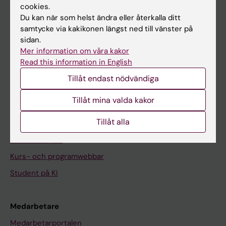
cookies.
På gång
Du kan när som helst ändra eller återkalla ditt
samtycke via kakikonen längst ned till vänster på
Nyheter
sidan.
Kalender
Mer information om våra kakor
Read this information in English
Student
Tillåt endast nödvändiga
Ladok
Tillåt mina valda kakor
Canvas
Tillåt alla
Schema
Studentmejlen
Kurs- och programwebbar
Student på KI
Medarbetare
Medarbetarportalen