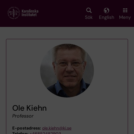
Skip
to
main
Sök
English
Meny
content
Ole Kiehn
Professor
E-postadress:
ole.kiehn@ki.se
Telefon:
+46852482903