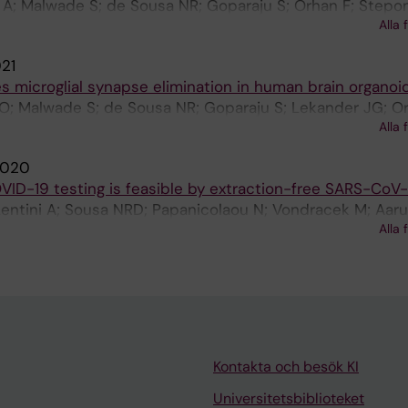
 A; Malwade S; de Sousa NR; Goparaju S; Orhan F; Stepo
Alla 
R; Rothfuchs A; Sellgren C
21
microglial synapse elimination in human brain organoi
O; Malwade S; de Sousa NR; Goparaju S; Lekander JG; Or
Alla 
lling M; Sheridan S; Perlis R; Rothfuchs A; Sellgren C
020
VID-19 testing is feasible by extraction-free SARS-CoV
Lentini A; Sousa NRD; Papanicolaou N; Vondracek M; Aaru
Alla 
hfuchs AG; Albert J; Högberg B; Reinius B
Kontakta och besök KI
Universitetsbiblioteket