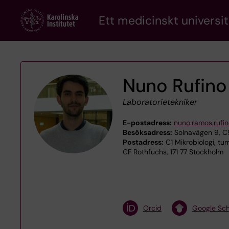
Skip
Ett medicinskt universit
to
main
content
Nuno Rufino
Laboratorietekniker
E-postadress:
nuno.ramos.rufi
Besöksadress:
Solnavägen 9, C9
Postadress:
C1 Mikrobiologi, tum
CF Rothfuchs, 171 77 Stockholm
Orcid
Google Sch