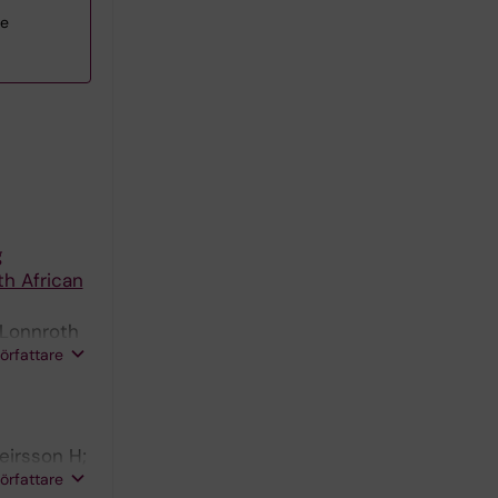
re
g
th African
 Lonnroth
författare
eirsson H;
författare