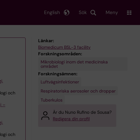
English
Sök
Meny
Länkar:
Biomedicum BSL-3 facility
Forskningsområden:
Mikrobiologi inom det medicinska
området
Forskningsämnen:
i,
Luftvägsinfektioner
Respiratoriska aerosoler och droppar
logi och
Tuberkulos
i –
Är du Nuno Rufino de Sousa?
Redigera din profil
i,
logi och