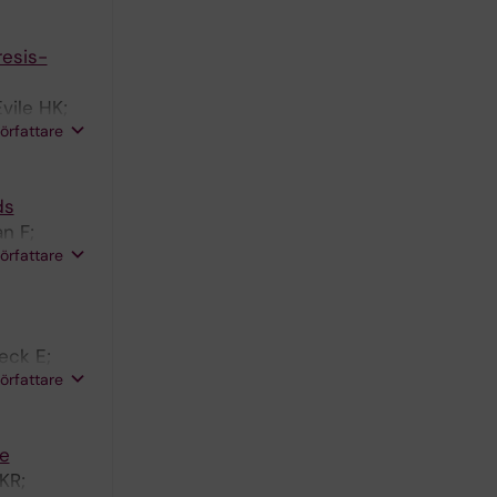
resis-
vile HK;
författare
ds
n F;
författare
 CM
eck E;
författare
e
KR;