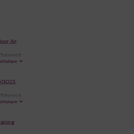
oor Air,
; Salaneck
författare
e13023,
; Salaneck
författare
aining