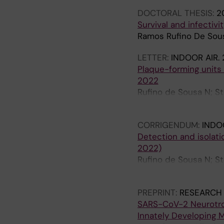
DOCTORAL THESIS:
2
Survival and infectiv
Ramos Rufino De Sou
LETTER:
INDOOR AIR.
Plaque-forming units fr
2022
Rufino de Sousa N; Ste
E; Udekwu KI; Rothfu
CORRIGENDUM:
INDO
Detection and isolati
2022)
Rufino de Sousa N; Ste
E; Udekwu KI; Rothfu
PREPRINT:
RESEARCH
SARS-CoV-2 Neurotrop
Innately Developing M