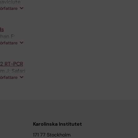
naviciute
författare
ds
han F;
författare
-2 RT-PCR
m J; Safari
författare
Karolinska Institutet
171 77 Stockholm