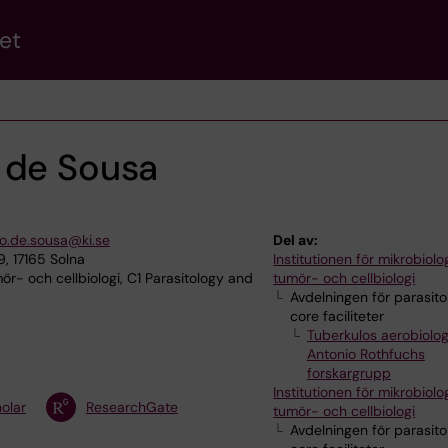
et
 de Sousa
no.de.sousa@ki.se
Del av:
, 17165 Solna
Institutionen för mikrobiolog
ör- och cellbiologi, C1 Parasitology and
tumör- och cellbiologi
Avdelningen för parasito
core faciliteter
Tuberkulos aerobiolog
Antonio Rothfuchs
forskargrupp
Institutionen för mikrobiolog
olar
ResearchGate
tumör- och cellbiologi
Avdelningen för parasito