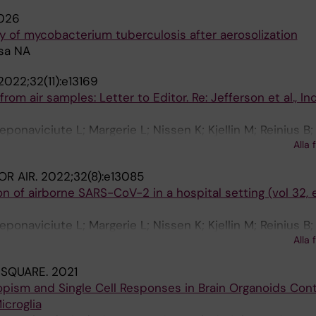
026
ity of mycobacterium tuberculosis after aerosolization
sa NA
2022;32(11):e13169
om air samples: Letter to Editor. Re: Jefferson et al., Ind
ponaviciute L; Margerie L; Nissen K; Kjellin M; Reinius B
Alla 
chs AG
OR AIR.
2022;32(8):e13085
on of airborne SARS-CoV-2 in a hospital setting (vol 32, 
ponaviciute L; Margerie L; Nissen K; Kjellin M; Reinius B
Alla 
chs AG
 SQUARE.
2021
ism and Single Cell Responses in Brain Organoids Cont
icroglia