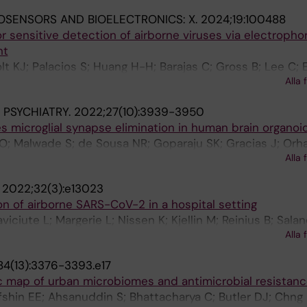
OSENSORS AND BIOELECTRONICS: X.
2024;19:100488
or sensitive detection of airborne viruses via electropho
nt
t KJ; Palacios S; Huang H-H; Barajas C; Gross B; Lee C; E
Alla 
hs AG; Del Vecchio D
PSYCHIATRY.
2022;27(10):3939-3950
microglial synapse elimination in human brain organoi
O; Malwade S; de Sousa NR; Goparaju SK; Gracias J; Orha
Alla 
alling M; Sheridan SD; Perlis RH; Rothfuchs AG; Sellgren
.
2022;32(3):e13023
on of airborne SARS-CoV-2 in a hospital setting
ciute L; Margerie L; Nissen K; Kjellin M; Reinius B; Salan
Alla 
s AG
84(13):3376-3393.e17
 map of urban microbiomes and antimicrobial resistanc
shin EE; Ahsanuddin S; Bhattacharya C; Butler DJ; Chng 