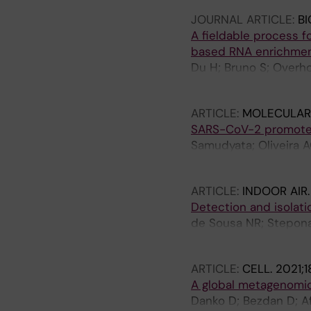
JOURNAL ARTICLE:
BI
A fieldable process f
based RNA enrichme
Du H; Bruno S; Overhol
de Sousa NR; Rothfuc
ARTICLE:
MOLECULAR 
SARS-CoV-2 promotes 
Samudyata; Oliveira A
Steponaviciute L; Sch
ARTICLE:
INDOOR AIR
Detection and isolati
de Sousa NR; Steponavi
Udekwu KI; Rothfuch
ARTICLE:
CELL.
2021;1
A global metagenomic
Danko D; Bezdan D; Af