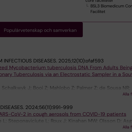
core faciliteter
BSL3 Biomedicum Co
Facilitet
Populärvetenskap och samverkan
 INFECTIOUS DISEASES.
2025;12(10):ofaf593
ized Mycobacterium tuberculosis DNA From Adults Bein
onary Tuberculosis via an Electrostatic Sampler in a Sou
n Schalkwyk J; Booi Z; Mahlobo Z; Palmer Z; de Sousa NR;
Alla 
chs AG; Theron G
 DISEASES.
2024;56(11):991-999
SARS-CoV-2 in cough aerosols from COVID-19 patients
 L; Steponaviciute L; Roux J; Kinahan MW; Olsson D; Asg
Alla 
s AG