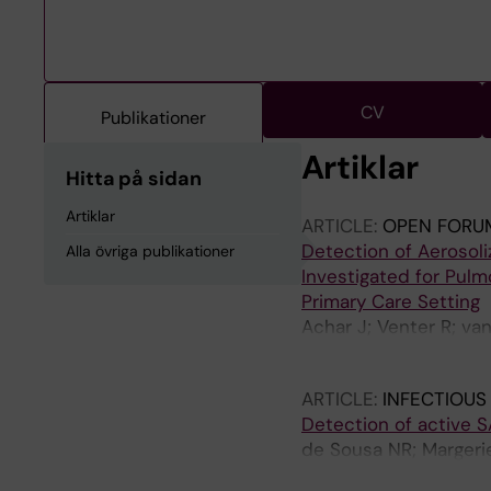
CV
Publikationer
Artiklar
Hitta på sidan
Artiklar
ARTICLE:
OPEN FORUM
Detection of Aerosol
Alla övriga publikationer
Investigated for Pulm
Primary Care Setting
Achar J; Venter R; va
K; Seddon JA; Rothfu
ARTICLE:
INFECTIOUS
Detection of active 
de Sousa NR; Margerie
Udekwu KI; Rothfuch