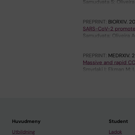
Samudyata S; Oliveira
L; Sheridan S; Perlis 
PREPRINT:
BIORXIV.
20
SARS-CoV-2 promotes 
Samudyata; Oliveira A
Steponaviciute L; Scha
PREPRINT:
MEDRXIV.
2
Massive and rapid CO
Smyrlaki I; Ekman M; 
H; Muradrasoli S; Rot
Huvudmeny
Student
Utbildning
Ladok