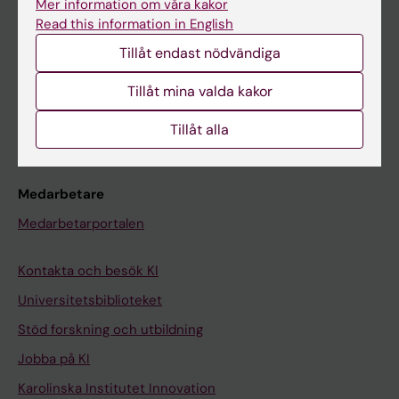
Mer information om våra kakor
Canvas
Read this information in English
Schema
Tillåt endast nödvändiga
Studentmejlen
Tillåt mina valda kakor
Kurs- och programwebbar
Tillåt alla
Student på KI
Medarbetare
Medarbetarportalen
Kontakta och besök KI
Universitetsbiblioteket
Stöd forskning och utbildning
Jobba på KI
Karolinska Institutet Innovation