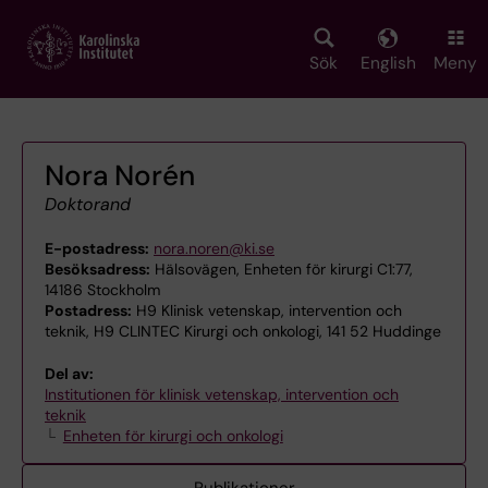
Skip
to
main
Sök
English
Meny
content
Nora Norén
Doktorand
E-postadress:
nora.noren@ki.se
Besöksadress:
Hälsovägen, Enheten för kirurgi C1:77,
14186 Stockholm
Postadress:
H9 Klinisk vetenskap, intervention och
teknik, H9 CLINTEC Kirurgi och onkologi, 141 52 Huddinge
Del av:
Institutionen för klinisk vetenskap, intervention och
teknik
Enheten för kirurgi och onkologi