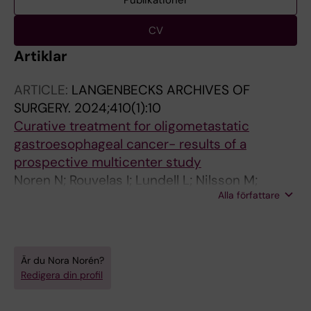
Publikationer
CV
Artiklar
ARTICLE:
LANGENBECKS ARCHIVES OF
SURGERY.
2024;410(1):10
Curative treatment for oligometastatic
gastroesophageal cancer- results of a
prospective multicenter study
Noren N; Rouvelas I; Lundell L; Nilsson M;
Alla författare
Sunde B; Szabo E; Edholm D; Hedberg J;
Smedh U; Hermansson M; Lindblad M;
Klevebro F
Är du Nora Norén?
Redigera din profil