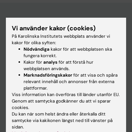
Huvudmeny
Vi använder kakor (cookies)
Utbildning
På Karolinska Institutets webbplats använder vi
kakor för olika syften:
Forskarutbildning
Nödvändiga
kakor för att webbplatsen ska
Forskning
fungera korrekt.
Kakor för
analys
för att förstå hur
Om KI
webbplatsen används.
Marknadsföringskakor
för att visa och spåra
relevant innehåll och annonser från externa
På gång
plattformar.
Nyheter
Viss information kan överföras till länder utanför EU.
Genom att samtycka godkänner du att vi sparar
Kalender
cookies.
Du kan när som helst ändra eller återkalla ditt
Student
samtycke via kakikonen längst ned till vänster på
sidan.
Ladok