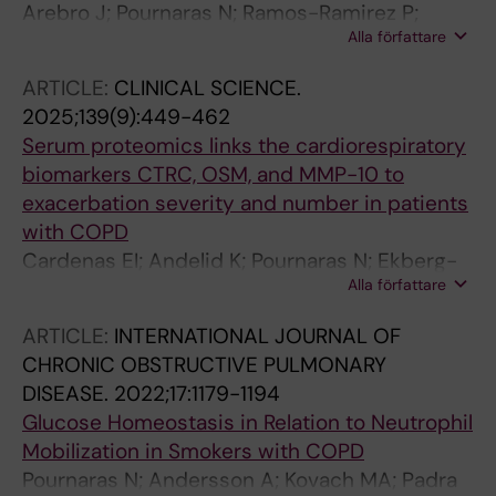
Arebro J; Pournaras N; Ramos-Ramirez P;
Alla författare
Cardenas EI; Bandeira E; Che KF; Brundin B;
Bossios A; Karimi R; Nyren S; Stjarne P; Skold
ARTICLE:
CLINICAL SCIENCE.
M; Linden A
2025;139(9):449-462
Serum proteomics links the cardiorespiratory
biomarkers CTRC, OSM, and MMP-10 to
exacerbation severity and number in patients
with COPD
Cardenas EI; Andelid K; Pournaras N; Ekberg-
Alla författare
Jansson A; Orsini N; Stratelis G; Jernberg T;
Linden A
ARTICLE:
INTERNATIONAL JOURNAL OF
CHRONIC OBSTRUCTIVE PULMONARY
DISEASE.
2022;17:1179-1194
Glucose Homeostasis in Relation to Neutrophil
Mobilization in Smokers with COPD
Pournaras N; Andersson A; Kovach MA; Padra