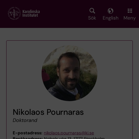
Skip
to
main
Sök
English
Meny
content
Nikolaos Pournaras
Doktorand
E-postadress:
nikolaos.pournaras@ki.se
Besöksadress:
Nobels väg 13, 17177 Stockholm