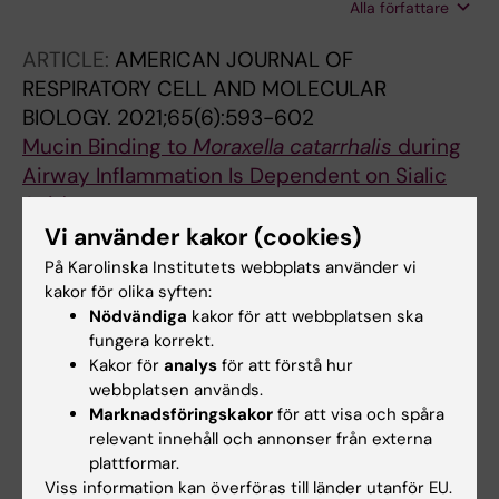
Alla författare
M; Che KF; Brundin B; Yoshihara S; Bozinovski
S; Linden SK; Jansson P-A; Skold MC;
ARTICLE:
AMERICAN JOURNAL OF
Qvarfordt I; Linden A
RESPIRATORY CELL AND MOLECULAR
BIOLOGY.
2021;65(6):593-602
Mucin Binding to
Moraxella catarrhalis
during
Airway Inflammation Is Dependent on Sialic
Acid
Padra M; Benktander J; Padra JT; Andersson A;
Vi använder kakor (cookies)
Alla författare
Brundin B; Tengvall S; Christenson K; Qvarfordt
På Karolinska Institutets webbplats använder vi
I; Gad R; Paulsson M; Pournaras N; Linden A;
kakor för olika syften:
Nödvändiga
kakor för att webbplatsen ska
Linden SK
Alla övriga publikationer
fungera korrekt.
Kakor för
analys
för att förstå hur
DOCTORAL THESIS:
2025
webbplatsen används.
Innate immunity and its link to clinical
Marknadsföringskakor
för att visa och spåra
relevant innehåll och annonser från externa
outcomes in smokers with and without COPD
plattformar.
Pournaras N
Viss information kan överföras till länder utanför EU.