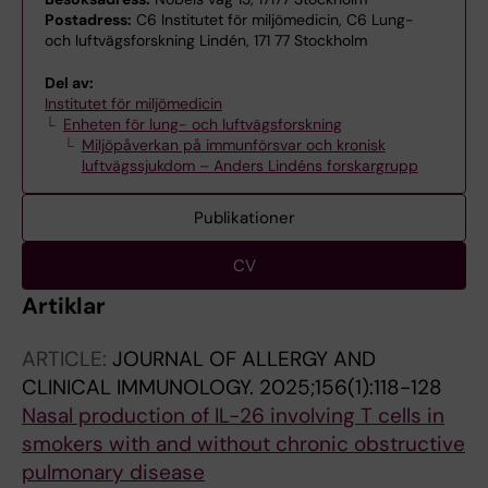
Postadress:
C6 Institutet för miljömedicin, C6 Lung-
och luftvägsforskning Lindén, 171 77 Stockholm
Del av:
Institutet för miljömedicin
Enheten för lung- och luftvägsforskning
Miljöpåverkan på immunförsvar och kronisk
luftvägssjukdom – Anders Lindéns forskargrupp
Publikationer
CV
Artiklar
ARTICLE:
JOURNAL OF ALLERGY AND
CLINICAL IMMUNOLOGY.
2025;156(1):118-128
Nasal production of IL-26 involving T cells in
smokers with and without chronic obstructive
pulmonary disease