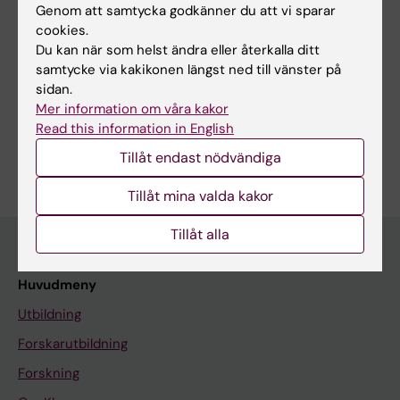
Genom att samtycka godkänner du att vi sparar
cookies.
Du kan när som helst ändra eller återkalla ditt
Forskningsområden:
samtycke via kakikonen längst ned till vänster på
Immunologi inom det medicinska området
sidan.
Mer information om våra kakor
Lungmedicin och allergi
Read this information in English
Är du Nikolaos Pournaras?
Tillåt endast nödvändiga
Redigera din profil
Tillåt mina valda kakor
Tillåt alla
Huvudmeny
Utbildning
Forskarutbildning
Forskning