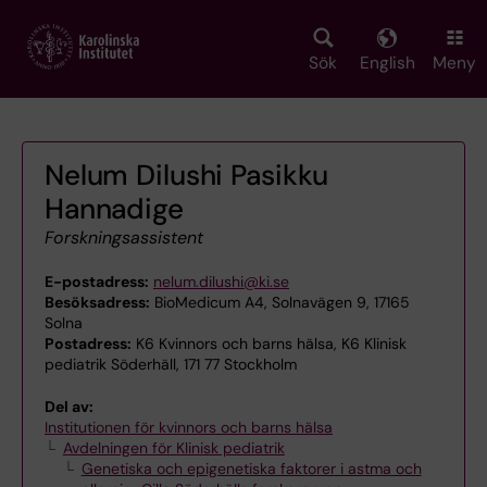
Skip
to
main
Sök
English
Meny
content
Nelum Dilushi Pasikku
Hannadige
Forskningsassistent
E-postadress:
nelum.dilushi@ki.se
Besöksadress:
BioMedicum A4, Solnavägen 9, 17165
Solna
Postadress:
K6 Kvinnors och barns hälsa, K6 Klinisk
pediatrik Söderhäll, 171 77 Stockholm
Del av:
Institutionen för kvinnors och barns hälsa
Avdelningen för Klinisk pediatrik
Genetiska och epigenetiska faktorer i astma och