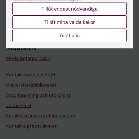
Studentmejlen
Tillåt endast nödvändiga
Kurs- och programwebbar
Tillåt mina valda kakor
Student på KI
Tillåt alla
Medarbetare
Medarbetarportalen
Kontakta och besök KI
Universitetsbiblioteket
Stöd forskning och utbildning
Jobba på KI
Karolinska Institutet Innovation
Kontakta presstjänsten