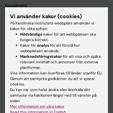
Huvudmeny
Utbildning
Vi använder kakor (cookies)
Forskarutbildning
På Karolinska Institutets webbplats använder vi
kakor för olika syften:
Forskning
Nödvändiga
kakor för att webbplatsen ska
Om KI
fungera korrekt.
Kakor för
analys
för att förstå hur
webbplatsen används.
På gång
Marknadsföringskakor
för att visa och spåra
relevant innehåll och annonser från externa
Nyheter
plattformar.
Kalender
Viss information kan överföras till länder utanför EU.
Genom att samtycka godkänner du att vi sparar
cookies.
Student
Du kan när som helst ändra eller återkalla ditt
Ladok
samtycke via kakikonen längst ned till vänster på
sidan.
Canvas
Mer information om våra kakor
Schema
Read this information in English