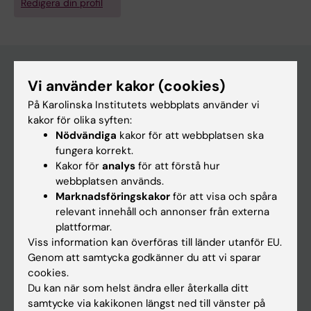
Redigera din profil
Vi använder kakor (cookies)
Huvudmeny
På Karolinska Institutets webbplats använder vi
kakor för olika syften:
Utbildning
Nödvändiga
kakor för att webbplatsen ska
Forskarutbildning
fungera korrekt.
Kakor för
analys
för att förstå hur
Forskning
webbplatsen används.
Om KI
Marknadsföringskakor
för att visa och spåra
relevant innehåll och annonser från externa
plattformar.
På gång
Viss information kan överföras till länder utanför EU.
Genom att samtycka godkänner du att vi sparar
Nyheter
cookies.
Kalender
Du kan när som helst ändra eller återkalla ditt
samtycke via kakikonen längst ned till vänster på