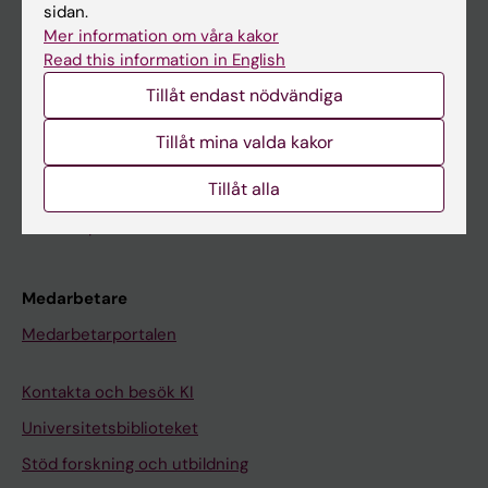
Student
sidan.
Mer information om våra kakor
Ladok
Read this information in English
Canvas
Tillåt endast nödvändiga
Schema
Tillåt mina valda kakor
Studentmejlen
Tillåt alla
Kurs- och programwebbar
Student på KI
Medarbetare
Medarbetarportalen
Kontakta och besök KI
Universitetsbiblioteket
Stöd forskning och utbildning