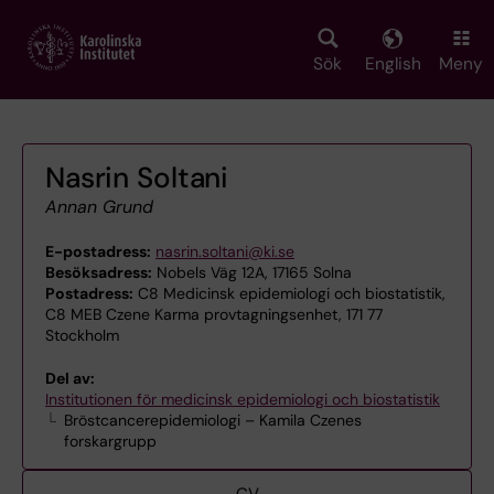
Skip
to
main
Sök
English
Meny
content
Nasrin Soltani
Annan Grund
E-postadress:
nasrin.soltani@ki.se
Besöksadress:
Nobels Väg 12A, 17165 Solna
Postadress:
C8 Medicinsk epidemiologi och biostatistik,
C8 MEB Czene Karma provtagningsenhet, 171 77
Stockholm
Del av:
Institutionen för medicinsk epidemiologi och biostatistik
Bröstcancerepidemiologi – Kamila Czenes
forskargrupp