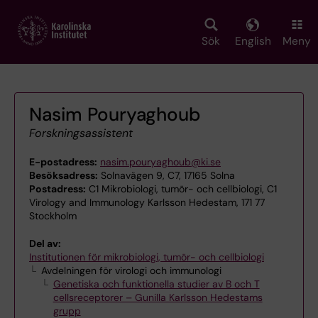
Skip
to
main
Sök
English
Meny
content
Nasim Pouryaghoub
Forskningsassistent
E-postadress:
nasim.pouryaghoub@ki.se
Besöksadress:
Solnavägen 9, C7, 17165 Solna
Postadress:
C1 Mikrobiologi, tumör- och cellbiologi, C1
Virology and Immunology Karlsson Hedestam, 171 77
Stockholm
Del av:
Institutionen för mikrobiologi, tumör- och cellbiologi
Avdelningen för virologi och immunologi
Genetiska och funktionella studier av B och T
cellsreceptorer – Gunilla Karlsson Hedestams
grupp