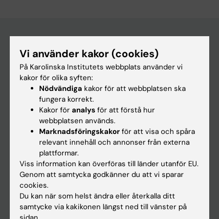
Vi använder kakor (cookies)
Huvudmeny
På Karolinska Institutets webbplats använder vi
Utbildning
kakor för olika syften:
Forskarutbildning
Nödvändiga
kakor för att webbplatsen ska
fungera korrekt.
Forskning
Kakor för
analys
för att förstå hur
Om KI
webbplatsen används.
Marknadsföringskakor
för att visa och spåra
relevant innehåll och annonser från externa
På gång
plattformar.
Viss information kan överföras till länder utanför EU.
Nyheter
Genom att samtycka godkänner du att vi sparar
Kalender
cookies.
Du kan när som helst ändra eller återkalla ditt
samtycke via kakikonen längst ned till vänster på
Student
sidan.