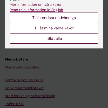
Ladok
Mer information om våra kakor
Read this information in English
Canvas
Tillåt endast nödvändiga
Schema
Studentmejlen
Tillåt mina valda kakor
Kurs- och programwebbar
Tillåt alla
Student på KI
Medarbetare
Medarbetarportalen
Kontakta och besök KI
Universitetsbiblioteket
Stöd forskning och utbildning
Jobba på KI