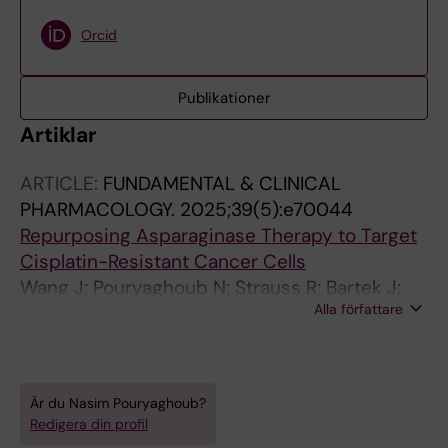
Orcid
Publikationer
Artiklar
ARTICLE:
FUNDAMENTAL & CLINICAL
PHARMACOLOGY.
2025;39(5):e70044
Repurposing Asparaginase Therapy to Target
Cisplatin-Resistant Cancer Cells
Wang J; Pouryaghoub N; Strauss R; Bartek J;
Alla författare
Zhang SM; Rudd SG
Är du Nasim Pouryaghoub?
Redigera din profil