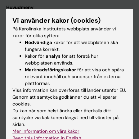
Huvudmeny
Utbildning
Vi använder kakor (cookies)
Forskarutbildning
På Karolinska Institutets webbplats använder vi
kakor för olika syften:
Forskning
Nödvändiga
kakor för att webbplatsen ska
Om KI
fungera korrekt.
Kakor för
analys
för att förstå hur
webbplatsen används.
På gång
Marknadsföringskakor
för att visa och spåra
relevant innehåll och annonser från externa
Nyheter
plattformar.
Kalender
Viss information kan överföras till länder utanför EU.
Genom att samtycka godkänner du att vi sparar
cookies.
Student
Du kan när som helst ändra eller återkalla ditt
Ladok
samtycke via kakikonen längst ned till vänster på
sidan.
Canvas
Mer information om våra kakor
Schema
Read this information in English