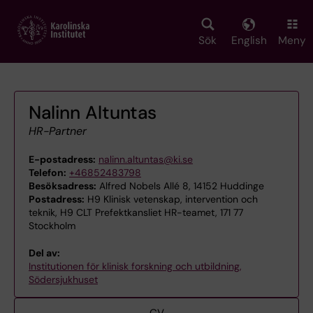
Skip
to
main
Sök
English
Meny
content
Nalinn Altuntas
HR-Partner
E-postadress:
nalinn.altuntas@ki.se
Telefon:
+46852483798
Besöksadress:
Alfred Nobels Allé 8, 14152 Huddinge
Postadress:
H9 Klinisk vetenskap, intervention och
teknik, H9 CLT Prefektkansliet HR-teamet, 171 77
Stockholm
Del av:
Institutionen för klinisk forskning och utbildning,
Södersjukhuset