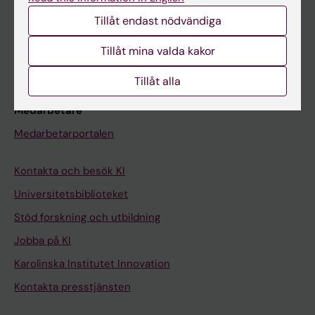
Studentmejlen
Tillåt endast nödvändiga
Kurs- och programwebbar
Tillåt mina valda kakor
Student på KI
Tillåt alla
Medarbetare
Medarbetarportalen
Kontakta och besök KI
Universitetsbiblioteket
Stöd forskning och utbildning
Jobba på KI
Karolinska Institutet Innovation
Kontakta presstjänsten