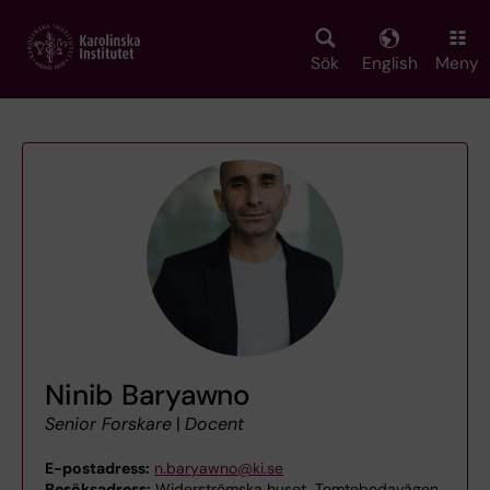
Skip
to
main
Sök
English
Meny
content
Ninib Baryawno
Senior Forskare
|
Docent
E-postadress:
n.baryawno@ki.se
Besöksadress:
Widerströmska huset, Tomtebodavägen