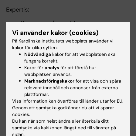
Expertis:
Barncancer (neuroblastom,
medulloblastom)
Vi använder kakor (cookies)
Vuxencancer (njurcancer,
På Karolinska Institutets webbplats använder vi
prostatacancer)
kakor för olika syften:
Metastaser (benmärg, skelett)
Nödvändiga
kakor för att webbplatsen ska
fungera korrekt.
Mikromiljö (stroma, immunceller)
Kakor för
analys
för att förstå hur
Grundforskning, translationell forskning
webbplatsen används.
Enkelcellanalys
Marknadsföringskakor
för att visa och spåra
Prekliniska modeller (organoider,
relevant innehåll och annonser från externa
djurmodeller)
plattformar.
Viss information kan överföras till länder utanför EU.
Genom att samtycka godkänner du att vi sparar
cookies.
Länkar:
Du kan när som helst ändra eller återkalla ditt
External link
samtycke via kakikonen längst ned till vänster på
Forskningsområden:
sidan.