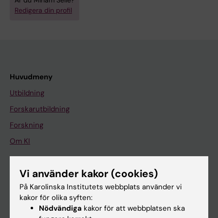
Är du Miriam Selle?
Redigera din profil
Huvudmeny
Utbildning
Forskarutbildning
Forskning
Om KI
Vi använder kakor (cookies)
På gång
På Karolinska Institutets webbplats använder vi
Nyheter
kakor för olika syften:
Kalender
Nödvändiga
kakor för att webbplatsen ska