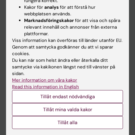
fungera korrekt.
Kakor för
analys
för att förstå hur
Student
webbplatsen används.
Ladok
Marknadsföringskakor
för att visa och spåra
relevant innehåll och annonser från externa
Canvas
plattformar.
Schema
Viss information kan överföras till länder utanför EU.
Genom att samtycka godkänner du att vi sparar
Studentmejlen
cookies.
Kurs- och programwebbar
Du kan när som helst ändra eller återkalla ditt
samtycke via kakikonen längst ned till vänster på
Student på KI
sidan.
Mer information om våra kakor
Read this information in English
Medarbetare
Tillåt endast nödvändiga
Medarbetarportalen
Tillåt mina valda kakor
Kontakta och besök KI
Tillåt alla
Universitetsbiblioteket
Stöd forskning och utbildning