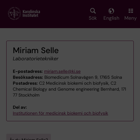
Skip
to
main
Sök
English
Meny
content
Miriam Selle
Laboratorietekniker
E-postadress:
miriam.selle@ki.se
Besöksadress:
Biomedicum Solnavägen 9, 17165 Solna
Postadress:
C2 Medicinsk biokemi och biofysik, C2
Chemical Biology and Genome engineering Bernhard, 171
77 Stockholm
Del av:
Institutionen för medicinsk biokemi och biofysik