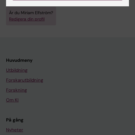
Infektionsmedicin
Är du Miriam Elfström?
Redigera din profil
Huvudmeny
Utbildning
Forskarutbildning
Forskning
Om KI
På gång
Nyheter