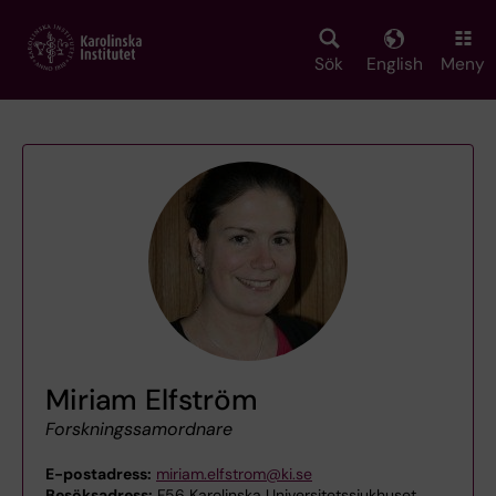
Skip
to
main
Sök
English
Meny
content
Miriam Elfström
Forskningssamordnare
E-postadress:
miriam.elfstrom@ki.se
Besöksadress:
F56 Karolinska Universitetssjukhuset