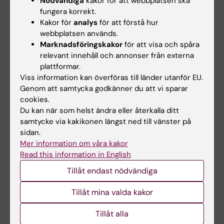
Nödvändiga
kakor för att webbplatsen ska
är ordförande för den Nationella
fungera korrekt.
Kakor för
analys
för att förstå hur
arbetsgruppen för prevention mot
webbplatsen används.
livmoderhalscancer (NACx) som stödjer
Marknadsföringskakor
för att visa och spåra
implementering, utvärdering och samordning
relevant innehåll och annonser från externa
av screeningprogrammet för
plattformar.
livmoderhalscancer, samt ansvarar för det
Viss information kan överföras till länder utanför EU.
nationella vårdprogrammet för
Genom att samtycka godkänner du att vi sparar
cookies.
livmoderhalscancerscreening. Från 2024-
Du kan när som helst ändra eller återkalla ditt
2026 var jag ordförande för International
samtycke via kakikonen längst ned till vänster på
Cancer Screening Network.
sidan.
Mer information om våra kakor
Read this information in English
Tillåt endast nödvändiga
Forskningsområden:
Tillåt mina valda kakor
Cancer och onkologi
Epidemiologi
Folkhälsovetenskap, global hälsa och socialmedicin
Tillåt alla