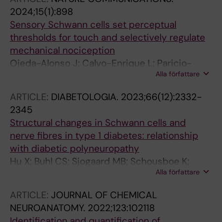
2024;15(1):898
Sensory Schwann cells set perceptual
thresholds for touch and selectively regulate
mechanical nociception
Ojeda-Alonso J; Calvo-Enrique L; Paricio-
Alla författare
Montesinos R; Kumar R; Zhang M-D; Poulet
JFA; Ernfors P; Lewin GR
ARTICLE:
DIABETOLOGIA.
2023;66(12):2332-
2345
Structural changes in Schwann cells and
nerve fibres in type 1 diabetes: relationship
with diabetic polyneuropathy
Hu X; Buhl CS; Sjogaard MB; Schousboe K;
Alla författare
Mizrak HI; Kufaishi H; Jensen TS; Hansen CS;
Yderstraede KB; Zhang M-D; Ernfors P;
ARTICLE:
JOURNAL OF CHEMICAL
Nyengaard JR; Karlsson P
NEUROANATOMY.
2022;123:102118
Identification and quantification of