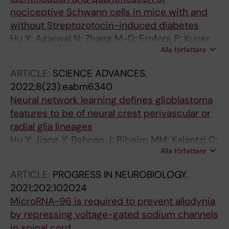
nociceptive Schwann cells in mice with and
without Streptozotocin-induced diabetes
Hu X; Agarwal N; Zhang M-D; Ernfors P; Kuner
Alla författare
R; Nyengaard JR; Karlsson P
ARTICLE:
SCIENCE ADVANCES.
2022;8(23):eabm6340
Neural network learning defines glioblastoma
features to be of neural crest perivascular or
radial glia lineages
Hu Y; Jiang Y; Behnan J; Ribeiro MM; Kalantzi C;
Alla författare
Zhang M-D; Lou D; Haring M; Sharma N; Okawa
S; Del Sol A; Adameyko I; Svensson M; Persson
ARTICLE:
PROGRESS IN NEUROBIOLOGY.
O; Ernfors P
2021;202:102024
MicroRNA-96 is required to prevent allodynia
by repressing voltage-gated sodium channels
in spinal cord