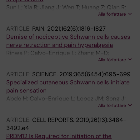
Sun L; Xia R; Jiang J; Wen T; Huang Z; Qian R;
Alla författare
Zhang M-D; Zhou M; Peng C
ARTICLE:
PAIN.
2021;162(6):1816-1827
Demise of nociceptive Schwann cells causes
nerve retraction and pain hyperalgesia
Rinwa P; Calvo-Enrique L; Zhang M-D;
Alla författare
Nyengaard JR; Karlsson P; Ernfors P
ARTICLE:
SCIENCE.
2019;365(6454):695-699
Specialized cutaneous Schwann cells initiate
pain sensation
Abdo H; Calvo-Enrique L; Lopez JM; Song J;
Alla författare
Zhang M-D; Usoskin D; El Manira A; Adameyko
I; Hjerling-Leffler J; Ernfors P
ARTICLE:
CELL REPORTS.
2019;26(13):3484-
3492.e4
PRDM12 Is Required for Initiation of the