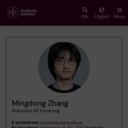
Skip
to
main
Sök
English
Meny
content
Mingdong Zhang
Anknuten till Forskning
E-postadress:
mingdong.zhang@ki.se
Besöksadress:
Solnavägen 9, 6C, 17177 Stockholm