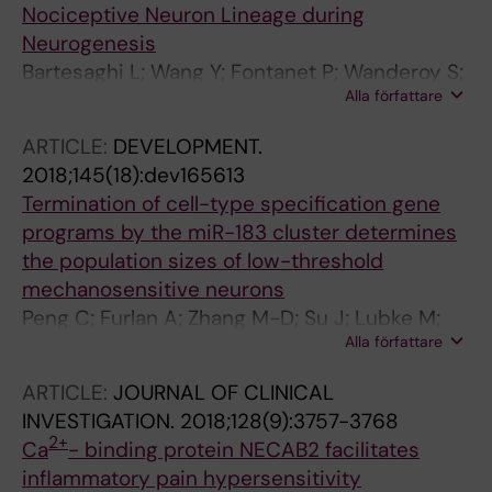
Nociceptive Neuron Lineage during
Neurogenesis
Bartesaghi L; Wang Y; Fontanet P; Wanderoy S;
Alla författare
Berger F; Wu H; Akkuratova N; Boucanova F;
Medard J-J; Petitpre C; Landy MA; Zhang M-D;
ARTICLE:
DEVELOPMENT.
Harrer P; Stendel C; Stucka R; Dusl M; Kastriti
2018;145(18):dev165613
ME; Croci L; Lai HC; Consalez GG; Pattyn A;
Termination of cell-type specification gene
Ernfors P; Senderek J; Adameyko I; Lallemend
programs by the miR-183 cluster determines
F; Hadjab S; Chrast R
the population sizes of low-threshold
mechanosensitive neurons
Peng C; Furlan A; Zhang M-D; Su J; Lubke M;
Alla författare
Lonnerberg P; Abdo H; Sontheimer J;
Sundstrom E; Ernfors P
ARTICLE:
JOURNAL OF CLINICAL
INVESTIGATION.
2018;128(9):3757-3768
2+
Ca
- binding protein NECAB2 facilitates
inflammatory pain hypersensitivity