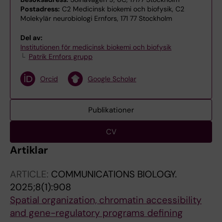
Postadress:
C2 Medicinsk biokemi och biofysik, C2
Molekylär neurobiologi Ernfors, 171 77 Stockholm
Del av:
Institutionen för medicinsk biokemi och biofysik
Patrik Ernfors grupp
Orcid
Google Scholar
Publikationer
CV
Artiklar
ARTICLE:
COMMUNICATIONS BIOLOGY.
2025;8(1):908
Spatial organization, chromatin accessibility
and gene-regulatory programs defining