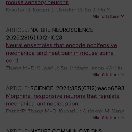
mouse sensory neurons
Krauter D; Kupari J; Usoskin D; Su J; Hu Y;
Alla författare
Zhang M-D; Ernfors P
ARTICLE:
NATURE NEUROSCIENCE.
2025;28(5):1012-1023
Neural ensembles that encode nocifensive
mechanical and heat pain in mouse spinal
cord
Zhang M-D; Kupari J; Su J; Magnusson KA; Hu
Alla författare
Y; Calvo-Enrique L; Usoskin D; Albisetti GW;
Ceder MM; Henriksson K; Leavitt AD; Zeilhofer
ARTICLE:
SCIENCE.
2024;385(6712):eado6593
HU; Hokfelt T; Lagerstrom MC; Ernfors P
Morphine-responsive neurons that regulate
mechanical antinociception
Fatt MP; Zhang M-D; Kupari J; Altinkok M; Yang
Alla författare
Y; Hu Y; Svenningsson P; Ernfors P
ARTICLE:
NATURE COMMUNICATIONS.