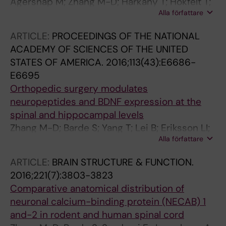
Agersnap M; Zhang M-D; Harkany T; Hokfelt T;
Broberger C; Deisseroth K; Hokfelt T;
Alla författare
Rehfeld JF
Linnarsson S; Horvath TL; Harkany T
ARTICLE:
PROCEEDINGS OF THE NATIONAL
ACADEMY OF SCIENCES OF THE UNITED
STATES OF AMERICA.
2016;113(43):E6686-
E6695
Orthopedic surgery modulates
neuropeptides and BDNF expression at the
spinal and hippocampal levels
Zhang M-D; Barde S; Yang T; Lei B; Eriksson LI;
Alla författare
Mathew JP; Andreska T; Akassoglou K;
Harkany T; Hokfelt TGM; Terrando N
ARTICLE:
BRAIN STRUCTURE & FUNCTION.
2016;221(7):3803-3823
Comparative anatomical distribution of
neuronal calcium-binding protein (NECAB) 1
and-2 in rodent and human spinal cord