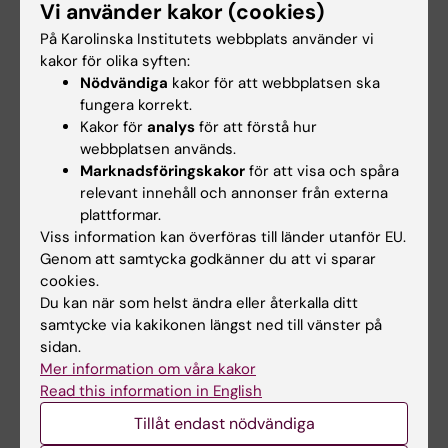
Impaired balance and neurodevelopmental
Vi använder kakor (cookies)
disabilities among children with congenital
På Karolinska Institutets webbplats använder vi
cytomegalovirus infection
kakor för olika syften:
Nödvändiga
kakor för att webbplatsen ska
Karltorp E; Lofkvist U; Lewensohn-Fuchs I;
fungera korrekt.
Alla författare
Lindstrom K; Westblad ME; Fahnehjelm KT;
Kakor för
analys
för att förstå hur
Verrecchia L; Engman M-L
webbplatsen används.
ARTICLE:
DISABILITY AND REHABILITATION.
Marknadsföringskakor
för att visa och spåra
2009;31(9):720-725
relevant innehåll och annonser från externa
Disability and health status in patients with
plattformar.
chronic inflammatory demyelinating
Viss information kan överföras till länder utanför EU.
polyneuropathy
Genom att samtycka godkänner du att vi sparar
cookies.
Westblad ME; Forsberg A; Press R
Du kan när som helst ändra eller återkalla ditt
samtycke via kakikonen längst ned till vänster på
sidan.
Alla övriga publikationer
Mer information om våra kakor
Read this information in English
DOCTORAL THESIS:
2025
Tillåt endast nödvändiga
Everyday life in early adolescence after