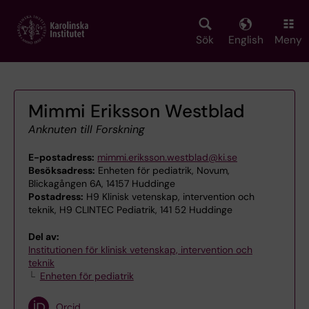
Skip
to
main
Sök
English
Meny
content
Mimmi Eriksson Westblad
Anknuten till Forskning
E-postadress:
mimmi.eriksson.westblad@ki.se
Besöksadress:
Enheten för pediatrik, Novum,
Blickagången 6A, 14157 Huddinge
Postadress:
H9 Klinisk vetenskap, intervention och
teknik, H9 CLINTEC Pediatrik, 141 52 Huddinge
Del av:
Institutionen för klinisk vetenskap, intervention och
teknik
Enheten för pediatrik
Orcid