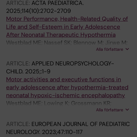
ARTICLE:
ACTA PAEDIATRICA.
2025;114(10):2702-2709
Motor Performance, Health-Related Quality of
Life and Self-Esteem in Early Adolescence
After Neonatal Therapeutic Hypothermia
Westblad ME; Nassef SK; Blennow M; Jirwe M;
Alla författare
Lindstroem K
ARTICLE:
APPLIED NEUROPSYCHOLOGY-
CHILD.
2025;:1-9
Motor activities and executive functions in
early adolescence after hypothermia-treated
neonatal hypoxic-ischemic encephalopathy
Westblad ME; Lowing K; Grossmann KR;
Alla författare
Andersson C; Blennow M; Lindstrom K
ARTICLE:
EUROPEAN JOURNAL OF PAEDIATRIC
NEUROLOGY.
2023;47:110-117