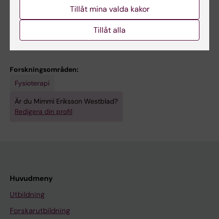
hypothermia-treated neonatal hypoxic-
Tillåt mina valda kakor
ischaemic encephalopathy
Eriksson Westblad M
Tillåt alla
Forskningsområden:
Fysioterapi
Är du Mimmi Eriksson Westblad?
Redigera din profil
Huvudmeny
Utbildning
Forskarutbildning