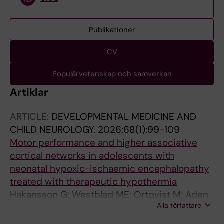
Publikationer
CV
Populärvetenskap och samverkan
Artiklar
ARTICLE:
DEVELOPMENTAL MEDICINE AND
CHILD NEUROLOGY.
2026;68(1):99-109
Motor performance and higher associative
cortical networks in adolescents with
neonatal hypoxic-ischaemic encephalopathy
treated with therapeutic hypothermia
Hakansson G; Westblad ME; Ortqvist M; Aden
Alla författare
U; Blennow M; Fransson P